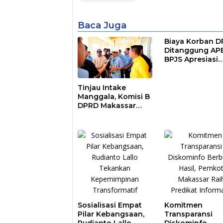
Baca Juga
Biaya Korban 
Ditanggung AP
BPJS Apresiasi
Pemkot Makass
Tinjau Intake
Manggala, Komisi B
DPRD Makassar
Nilai Direksi PDAM
Bekerja Maksimal
Sosialisasi Empat
Komitmen
Pilar Kebangsaan,
Transparansi
Rudianto Lallo
Diskominfo