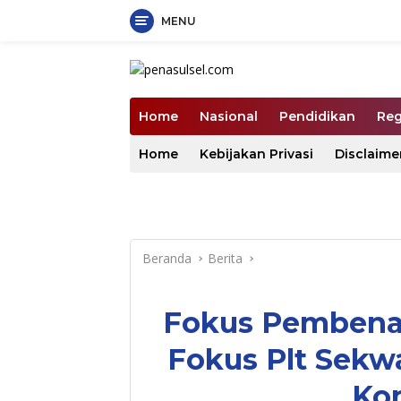
MENU
Langsung
ke
konten
Home
Nasional
Pendidikan
Reg
Home
Kebijakan Privasi
Disclaime
Beranda
Berita
Fokus Pembena
Fokus Plt Sekw
Ko