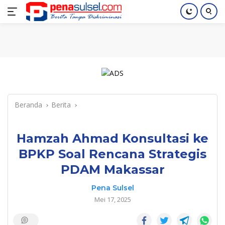
Langsung
Home
Nasional
Pendidikan
Regional
Index
ke
konten
Beranda
Berita
Hamzah Ahmad Konsultasi ke
BPKP Soal Rencana Strategis
PDAM Makassar
Pena Sulsel
Mei 17, 2025