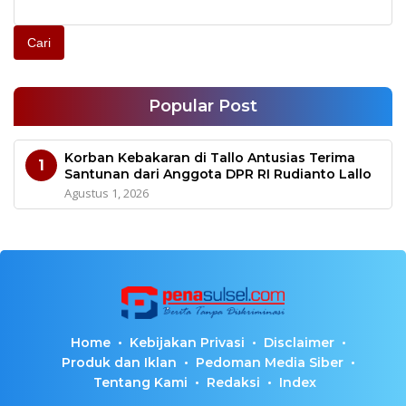
Cari
Popular Post
Korban Kebakaran di Tallo Antusias Terima
1
Santunan dari Anggota DPR RI Rudianto Lallo
Agustus 1, 2026
Home
Kebijakan Privasi
Disclaimer
Produk dan Iklan
Pedoman Media Siber
Tentang Kami
Redaksi
Index