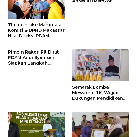
Apresiasi Pemkot
Makassar
Tinjau Intake Manggala,
Komisi B DPRD Makassar
Nilai Direksi PDAM
Bekerja Maksimal
Pimpin Rakor, Plt Dirut
PDAM Andi Syahrum
Siapkan Langkah
Antisipasi Krisis Air
Semarak Lomba
Mewarnai TK, Wujud
Dukungan Pendidikan
Anak Usia Dini