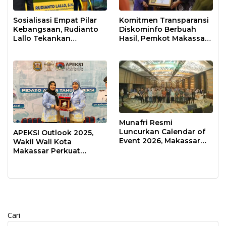
Sosialisasi Empat Pilar
Komitmen Transparansi
Kebangsaan, Rudianto
Diskominfo Berbuah
Lallo Tekankan
Hasil, Pemkot Makassar
Kepemimpinan
Raih Predikat Informatif
Transformatif
Munafri Resmi
Luncurkan Calendar of
APEKSI Outlook 2025,
Event 2026, Makassar
Wakil Wali Kota
Siap Jadi Kota Event
Makassar Perkuat
Sepanjang Tahun
Sinergi Pembangunan
Inklusif
Cari