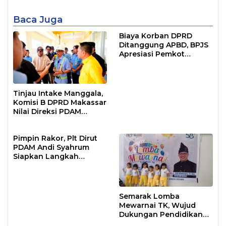
Baca Juga
Biaya Korban DPRD
Ditanggung APBD, BPJS
Apresiasi Pemkot
Makassar
Tinjau Intake Manggala,
Komisi B DPRD Makassar
Nilai Direksi PDAM
Bekerja Maksimal
Pimpin Rakor, Plt Dirut
PDAM Andi Syahrum
Siapkan Langkah
Antisipasi Krisis Air
Semarak Lomba
Mewarnai TK, Wujud
Dukungan Pendidikan
Anak Usia Dini