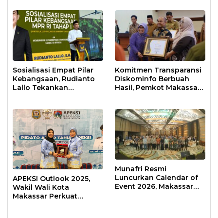
Sosialisasi Empat Pilar
Komitmen Transparansi
Kebangsaan, Rudianto
Diskominfo Berbuah
Lallo Tekankan
Hasil, Pemkot Makassar
Kepemimpinan
Raih Predikat Informatif
Transformatif
Munafri Resmi
Luncurkan Calendar of
APEKSI Outlook 2025,
Event 2026, Makassar
Wakil Wali Kota
Siap Jadi Kota Event
Makassar Perkuat
Sepanjang Tahun
Sinergi Pembangunan
Inklusif