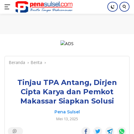
Langsung
Home
Nasional
Pendidikan
Regional
Index
ke
konten
Beranda
Berita
Tinjau TPA Antang, Dirjen
Cipta Karya dan Pemkot
Makassar Siapkan Solusi
Pena Sulsel
Mei 13, 2025