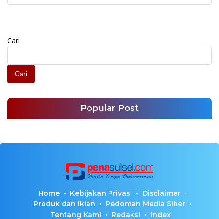
Cari
Cari
Popular Post
Home
Kebijakan Privasi
Disclaimer
Produk dan Iklan
Pedoman Media Siber
Tentang Kami
Redaksi
Index