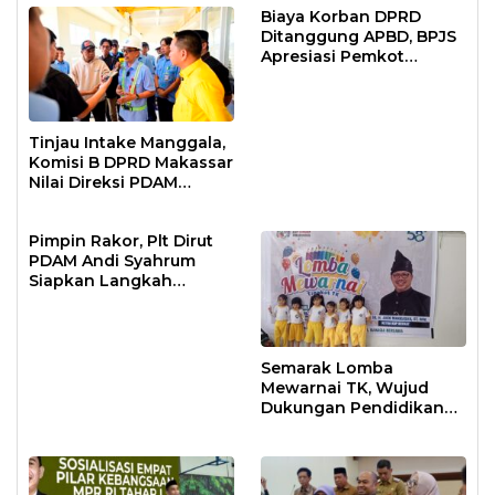
Biaya Korban DPRD
Ditanggung APBD, BPJS
Apresiasi Pemkot
Makassar
Tinjau Intake Manggala,
Komisi B DPRD Makassar
Nilai Direksi PDAM
Bekerja Maksimal
Pimpin Rakor, Plt Dirut
PDAM Andi Syahrum
Siapkan Langkah
Antisipasi Krisis Air
Semarak Lomba
Mewarnai TK, Wujud
Dukungan Pendidikan
Anak Usia Dini