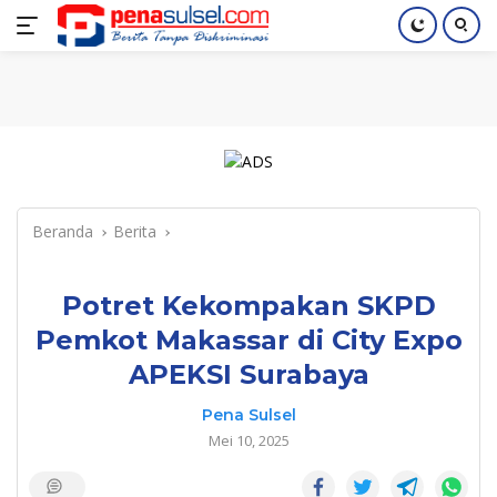
Langsung
Home
Nasional
Pendidikan
Regional
Index
ke
konten
Beranda
Berita
Potret Kekompakan SKPD
Pemkot Makassar di City Expo
APEKSI Surabaya
Pena Sulsel
Mei 10, 2025