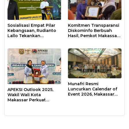
Sosialisasi Empat Pilar
Komitmen Transparansi
Kebangsaan, Rudianto
Diskominfo Berbuah
Lallo Tekankan
Hasil, Pemkot Makassar
Kepemimpinan
Raih Predikat Informatif
Transformatif
Munafri Resmi
Luncurkan Calendar of
APEKSI Outlook 2025,
Event 2026, Makassar
Wakil Wali Kota
Siap Jadi Kota Event
Makassar Perkuat
Sepanjang Tahun
Sinergi Pembangunan
Inklusif