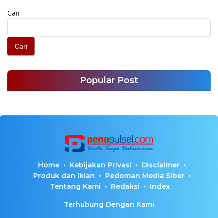
Cari
Cari
Popular Post
Home
Kebijakan Privasi
Disclaimer
Produk dan Iklan
Pedoman Media Siber
Tentang Kami
Redaksi
Index
Terhubung Dengan Kami