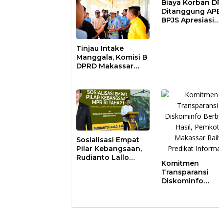
Biaya Korban 
Ditanggung AP
BPJS Apresiasi
Pemkot Makass
Tinjau Intake
Manggala, Komisi B
DPRD Makassar
Nilai Direksi PDAM
Bekerja Maksimal
Sosialisasi Empat
Pilar Kebangsaan,
Rudianto Lallo
Komitmen
Tekankan
Transparansi
Kepemimpinan
Diskominfo
Transformatif
Berbuah Hasil,
Pemkot Makass
Raih Predikat
Informatif