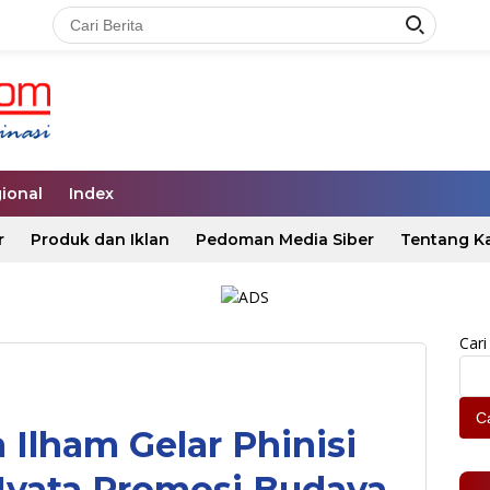
ional
Index
r
Produk dan Iklan
Pedoman Media Siber
Tentang K
Cari
Ca
 Ilham Gelar Phinisi
Nyata Promosi Budaya