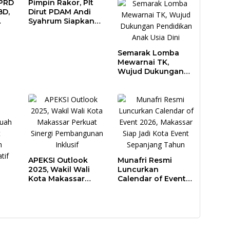
DPRD
Pimpin Rakor, Plt
BD,
Dirut PDAM Andi
Syahrum Siapkan
ar
Langkah Antisipasi
Krisis Air
Semarak Lomba
Mewarnai TK,
Wujud Dukungan
Pendidikan Anak
Usia Dini
APEKSI Outlook
Munafri Resmi
2025, Wakil Wali
Luncurkan
Kota Makassar
Calendar of Event
Perkuat Sinergi
2026, Makassar
Pembangunan
Siap Jadi Kota
Inklusif
Event Sepanjang
ar
Tahun