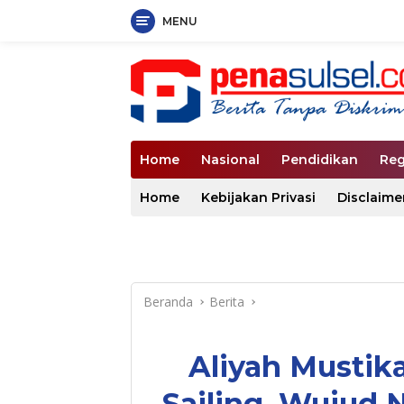
MENU
Langsung
ke
konten
Home
Nasional
Pendidikan
Reg
Home
Kebijakan Privasi
Disclaime
Beranda
Berita
Aliyah Mustika
Sailing, Wujud 