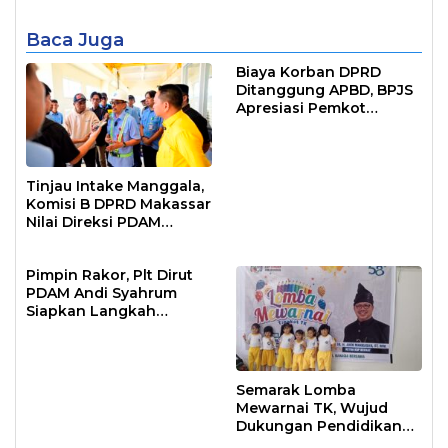
Baca Juga
Biaya Korban DPRD
Ditanggung APBD, BPJS
Apresiasi Pemkot
Makassar
Tinjau Intake Manggala,
Komisi B DPRD Makassar
Nilai Direksi PDAM
Bekerja Maksimal
Pimpin Rakor, Plt Dirut
PDAM Andi Syahrum
Siapkan Langkah
Antisipasi Krisis Air
Semarak Lomba
Mewarnai TK, Wujud
Dukungan Pendidikan
Anak Usia Dini