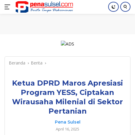
Langsung
Home
Nasional
Pendidikan
Regional
Index
ke
konten
Beranda
Berita
Ketua DPRD Maros Apresiasi
Program YESS, Ciptakan
Wirausaha Milenial di Sektor
Pertanian
Pena Sulsel
April 16, 2025