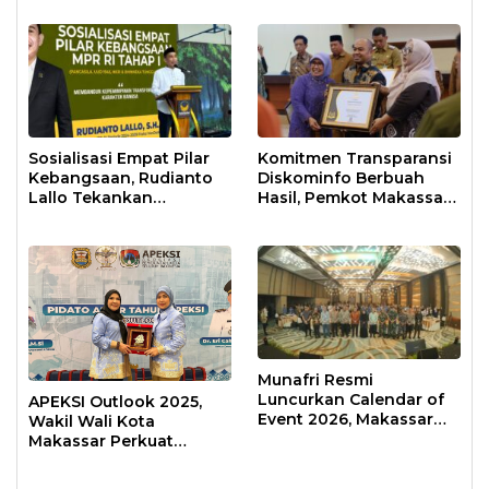
Sosialisasi Empat Pilar
Komitmen Transparansi
Kebangsaan, Rudianto
Diskominfo Berbuah
Lallo Tekankan
Hasil, Pemkot Makassar
Kepemimpinan
Raih Predikat Informatif
Transformatif
Munafri Resmi
Luncurkan Calendar of
APEKSI Outlook 2025,
Event 2026, Makassar
Wakil Wali Kota
Siap Jadi Kota Event
Makassar Perkuat
Sepanjang Tahun
Sinergi Pembangunan
Inklusif