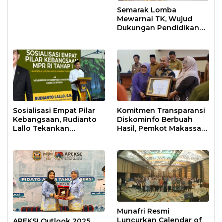
Semarak Lomba
Mewarnai TK, Wujud
Dukungan Pendidikan
Anak Usia Dini
Sosialisasi Empat Pilar
Komitmen Transparansi
Kebangsaan, Rudianto
Diskominfo Berbuah
Lallo Tekankan
Hasil, Pemkot Makassar
Kepemimpinan
Raih Predikat Informatif
Transformatif
Munafri Resmi
Luncurkan Calendar of
APEKSI Outlook 2025,