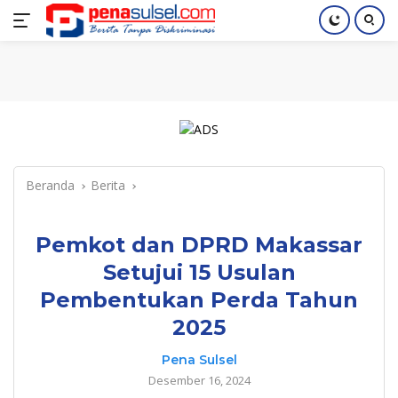
Langsung
Home
Nasional
Pendidikan
Regional
Index
ke
konten
Beranda
Berita
Pemkot dan DPRD Makassar
Setujui 15 Usulan
Pembentukan Perda Tahun
2025
Pena Sulsel
Desember 16, 2024