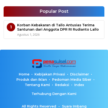
Popular Post
Korban Kebakaran di Tallo Antusias Terima
1
Santunan dari Anggota DPR RI Rudianto Lallo
Agustus 1, 2026
Home
Kebijakan Privasi
Disclaimer
Produk dan Iklan
Pedoman Media Siber
Tentang Kami
Redaksi
Index
Terhubung Dengan Kami
All Rights Reserved
-
Suara Imbang