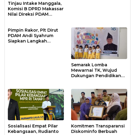
Tinjau Intake Manggala,
Komisi B DPRD Makassar
Nilai Direksi PDAM
Bekerja Maksimal
Pimpin Rakor, Plt Dirut
PDAM Andi Syahrum
Siapkan Langkah
Antisipasi Krisis Air
Semarak Lomba
Mewarnai TK, Wujud
Dukungan Pendidikan
Anak Usia Dini
Sosialisasi Empat Pilar
Komitmen Transparansi
Kebangsaan, Rudianto
Diskominfo Berbuah