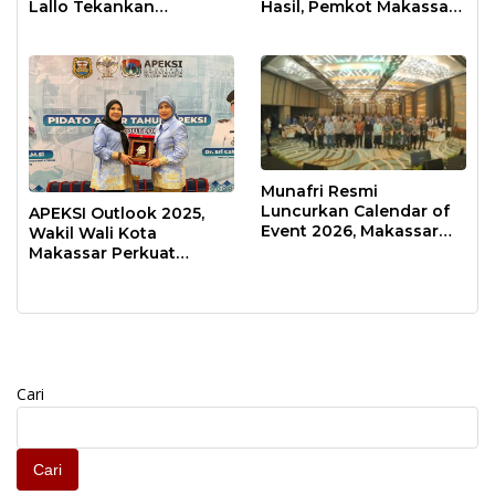
Lallo Tekankan
Hasil, Pemkot Makassar
Kepemimpinan
Raih Predikat Informatif
Transformatif
Munafri Resmi
Luncurkan Calendar of
APEKSI Outlook 2025,
Event 2026, Makassar
Wakil Wali Kota
Siap Jadi Kota Event
Makassar Perkuat
Sepanjang Tahun
Sinergi Pembangunan
Inklusif
Cari
Cari