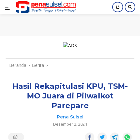
Langsung
Home
Nasional
Pendidikan
Regional
Index
ke
konten
Beranda
Berita
Hasil Rekapitulasi KPU, TSM-
MO Juara di Pilwalkot
Parepare
Pena Sulsel
Desember 2, 2024