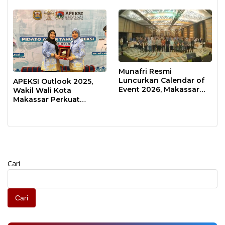
Transformatif
Munafri Resmi
Luncurkan Calendar of
APEKSI Outlook 2025,
Event 2026, Makassar
Wakil Wali Kota
Siap Jadi Kota Event
Makassar Perkuat
Sepanjang Tahun
Sinergi Pembangunan
Inklusif
Cari
Cari