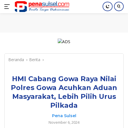
Langsung
Home
Nasional
Pendidikan
Regional
Index
ke
konten
Beranda
Berita
HMI Cabang Gowa Raya Nilai
Polres Gowa Acuhkan Aduan
Masyarakat, Lebih Pilih Urus
Pilkada
Pena Sulsel
November 6, 2024