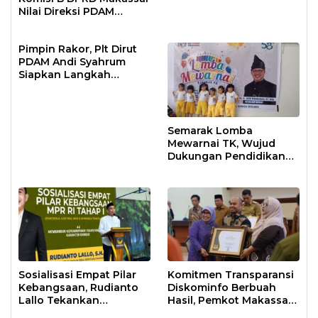
Nilai Direksi PDAM
Bekerja Maksimal
Pimpin Rakor, Plt Dirut
PDAM Andi Syahrum
Siapkan Langkah
Antisipasi Krisis Air
Semarak Lomba
Mewarnai TK, Wujud
Dukungan Pendidikan
Anak Usia Dini
Sosialisasi Empat Pilar
Komitmen Transparansi
Kebangsaan, Rudianto
Diskominfo Berbuah
Lallo Tekankan
Hasil, Pemkot Makassar
Kepemimpinan
Raih Predikat Informatif