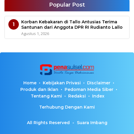
Popular Post
Korban Kebakaran di Tallo Antusias Terima
1
Santunan dari Anggota DPR RI Rudianto Lallo
Agustus 1, 2026
Home
Kebijakan Privasi
Disclaimer
Produk dan Iklan
Pedoman Media Siber
Tentang Kami
Redaksi
Index
Terhubung Dengan Kami
All Rights Reserved
-
Suara Imbang