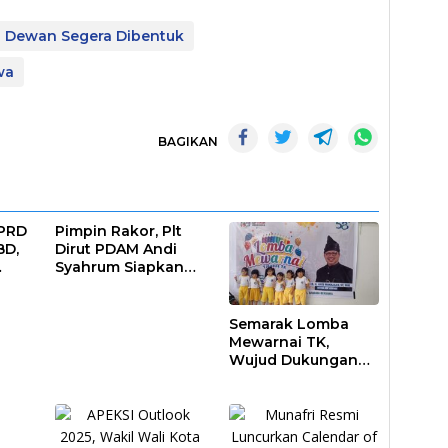
n Dewan Segera Dibentuk
wa
BAGIKAN
DPRD
Pimpin Rakor, Plt
BD,
Dirut PDAM Andi
Syahrum Siapkan
ar
Langkah Antisipasi
Krisis Air
Semarak Lomba
Mewarnai TK,
Wujud Dukungan
Pendidikan Anak
Usia Dini