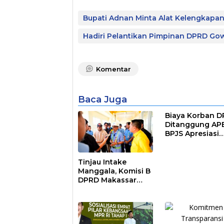
Bupati Adnan Minta Alat Kelengkapa
Hadiri Pelantikan Pimpinan DPRD Go
Komentar
Baca Juga
Biaya Korban 
Ditanggung AP
BPJS Apresiasi
Pemkot Makass
Tinjau Intake
Manggala, Komisi B
DPRD Makassar
Nilai Direksi PDAM
Bekerja Maksimal