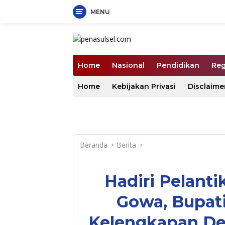
MENU
Langsung
ke
konten
Home
Nasional
Pendidikan
Reg
Home
Kebijakan Privasi
Disclaime
Beranda
Berita
Hadiri Pelant
Gowa, Bupati
Kelengkapan De