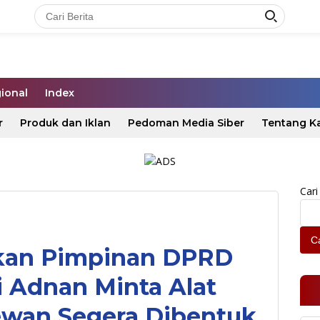
ional
Index
r
Produk dan Iklan
Pedoman Media Siber
Tentang K
Cari
Ca
ikan Pimpinan DPRD
 Adnan Minta Alat
wan Segera Dibentuk