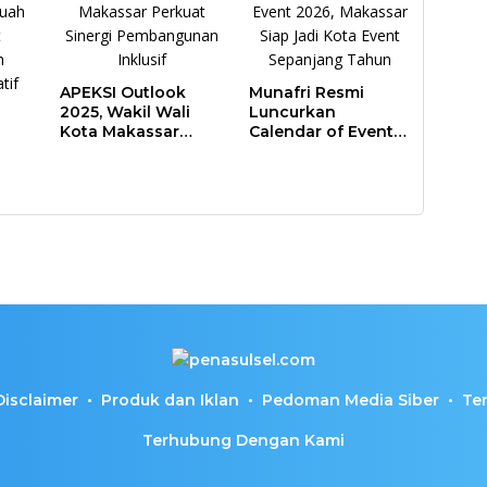
APEKSI Outlook
Munafri Resmi
2025, Wakil Wali
Luncurkan
Kota Makassar
Calendar of Event
Perkuat Sinergi
2026, Makassar
Pembangunan
Siap Jadi Kota
Inklusif
Event Sepanjang
ar
Tahun
Disclaimer
Produk dan Iklan
Pedoman Media Siber
Te
Terhubung Dengan Kami