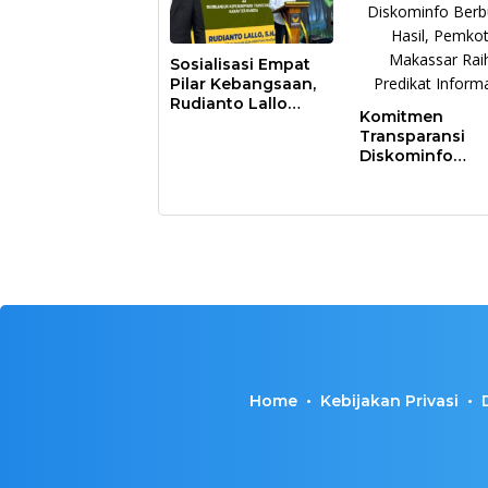
Sosialisasi Empat
Pilar Kebangsaan,
Rudianto Lallo
Komitmen
Tekankan
Transparansi
Kepemimpinan
Diskominfo
Transformatif
Berbuah Hasil,
Pemkot Makass
Raih Predikat
Informatif
Home
Kebijakan Privasi