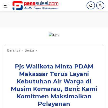
Langsung
Home
Nasional
Pendidikan
Regional
Index
ke
konten
Beranda
Berita
Pjs Walikota Minta PDAM
Makassar Terus Layani
Kebutuhan Air Warga di
Musim Kemarau, Beni: Kami
Komitmen Maksimalkan
Pelayanan