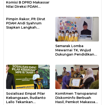
Komisi B DPRD Makassar
Nilai Direksi PDAM
Bekerja Maksimal
Pimpin Rakor, Plt Dirut
PDAM Andi Syahrum
Siapkan Langkah
Antisipasi Krisis Air
Semarak Lomba
Mewarnai TK, Wujud
Dukungan Pendidikan
Anak Usia Dini
Sosialisasi Empat Pilar
Komitmen Transparansi
Kebangsaan, Rudianto
Diskominfo Berbuah
Lallo Tekankan
Hasil, Pemkot Makassar