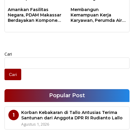
Workshop di Makassar
Air Minum Kota
Makassar Gratis
Amankan Fasilitas
Membangun
Negara, PDAM Makassar
Kemampuan Kerja
Berdayakan Komponen
Karyawan, Perumda Air
Cadangan TNI
Minum Kota Makassar
Diklat Capacity Building
Cari
Cari
Popular Post
Korban Kebakaran di Tallo Antusias Terima
1
Santunan dari Anggota DPR RI Rudianto Lallo
Agustus 1, 2026