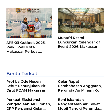
Kepemimpinan
Raih Predikat Informatif
Transformatif
Munafri Resmi
Luncurkan Calendar of
APEKSI Outlook 2025,
Event 2026, Makassar
Wakil Wali Kota
Siap Jadi Kota Event
Makassar Perkuat
Sepanjang Tahun
Sinergi Pembangunan
Inklusif
Berita Terkait
Prof La Ode Husen
Gelar Rapat
Sebut Penunjukan Plt
Pembahasan Anggaran,
Dirut PDAM Makassar
Perumda Air Minum Kota
Tidak Ada
Makassar Fokus
Penyalahgunaan
Tingkatkan Pelayanan
Perkuat Eksistensi
Beni Iskandar:
Wewenang
Pengelolaan Air Limbah,
Pengantaran Air Lewat
DPP Perpamsi Gelar
Mobil Tangki Perumda