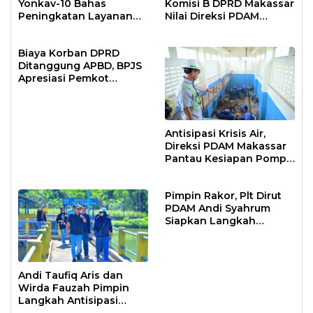
Yonkav-10 Bahas
Komisi B DPRD Makassar
Peningkatan Layanan
Nilai Direksi PDAM
Air Bersih Asrama
Bekerja Maksimal
Prajurit
Biaya Korban DPRD
Ditanggung APBD, BPJS
Apresiasi Pemkot
Makassar
Antisipasi Krisis Air,
Direksi PDAM Makassar
Pantau Kesiapan Pompa
Air Baku Sungai
Moncongloe
Pimpin Rakor, Plt Dirut
PDAM Andi Syahrum
Siapkan Langkah
Antisipasi Krisis Air
Andi Taufiq Aris dan
Wirda Fauzah Pimpin
Langkah Antisipasi
Krisis Air di Makassar