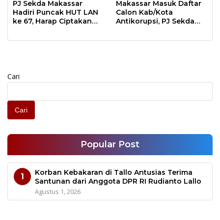
Wilayah Tengah
Wujudkan Situasi Aman
PJ Sekda Makassar
Makassar Masuk Daftar
Indonesia
dan Damai
Hadiri Puncak HUT LAN
Calon Kab/Kota
ke 67, Harap Ciptakan
Antikorupsi, PJ Sekda
ASN yang Lebih Bigger,
Paparkan Program
Smarter dan Better
Antikorupsi Kota
Makassar
Cari
Cari
Popular Post
Korban Kebakaran di Tallo Antusias Terima
1
Santunan dari Anggota DPR RI Rudianto Lallo
Agustus 1, 2026