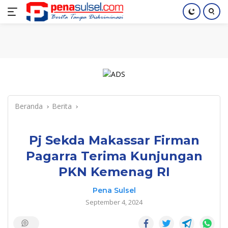
Langsung
Home
Nasional
Pendidikan
Regional
Index
ke
konten
Beranda
Berita
Pj Sekda Makassar Firman
Pagarra Terima Kunjungan
PKN Kemenag RI
Pena Sulsel
September 4, 2024