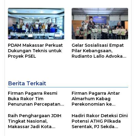
PDAM Makassar Perkuat
Gelar Sosialisasi Empat
Dukungan Teknis untuk
Pilar Kebangsaan,
Proyek PSEL
Rudianto Lallo Advokasi
Biaya Bantuan
Pendidikan
Berita Terkait
Firman Pagarra Resmi
Firman Pagarra Antar
Buka Rakor Tim
Almarhum Kabag
Penurunan Percepatan
Perekonomian ke
Stunting Kota Makassar
Peristirahatan
Terakhirnya
Raih Penghargaan JDIH
Hadiri Rakor Deteksi Dini
Tingkat Nasional,
Potensi ATHG Pilkada
Makassar Jadi Kota
Serentak, PJ Sekda
Terbaik di Zona Hukum
Harap Netralitas