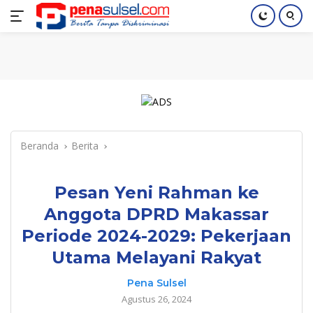
Langsung
Home
Nasional
Pendidikan
Regional
Index
ke
konten
Beranda
Berita
Pesan Yeni Rahman ke
Anggota DPRD Makassar
Periode 2024-2029: Pekerjaan
Utama Melayani Rakyat
Pena Sulsel
Agustus 26, 2024