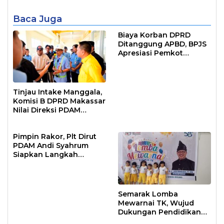
Baca Juga
Biaya Korban DPRD
Ditanggung APBD, BPJS
Apresiasi Pemkot
Makassar
Tinjau Intake Manggala,
Komisi B DPRD Makassar
Nilai Direksi PDAM
Bekerja Maksimal
Pimpin Rakor, Plt Dirut
PDAM Andi Syahrum
Siapkan Langkah
Antisipasi Krisis Air
Semarak Lomba
Mewarnai TK, Wujud
Dukungan Pendidikan
Anak Usia Dini