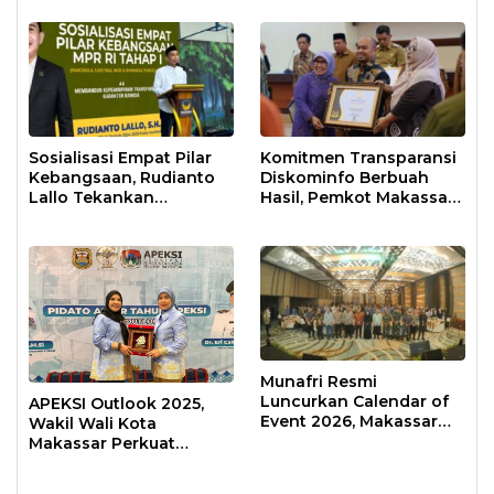
Sosialisasi Empat Pilar
Komitmen Transparansi
Kebangsaan, Rudianto
Diskominfo Berbuah
Lallo Tekankan
Hasil, Pemkot Makassar
Kepemimpinan
Raih Predikat Informatif
Transformatif
Munafri Resmi
Luncurkan Calendar of
APEKSI Outlook 2025,
Event 2026, Makassar
Wakil Wali Kota
Siap Jadi Kota Event
Makassar Perkuat
Sepanjang Tahun
Sinergi Pembangunan
Inklusif