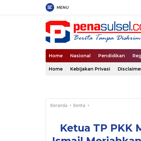
MENU
Langsung
ke
konten
Home
Nasional
Pendidikan
Reg
Home
Kebijakan Privasi
Disclaime
Beranda
Berita
Ketua TP PKK M
Ismail Meriahkan