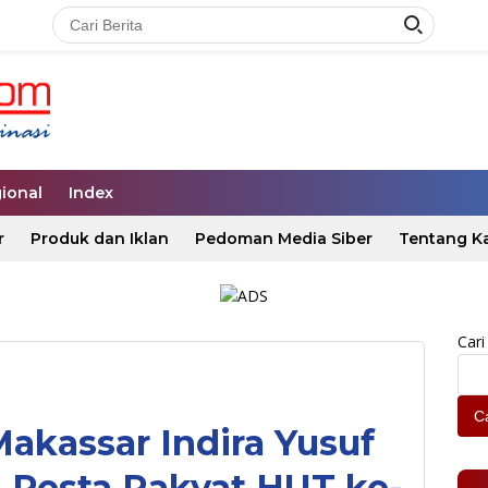
ional
Index
r
Produk dan Iklan
Pedoman Media Siber
Tentang K
Cari
Ca
akassar Indira Yusuf
 Pesta Rakyat HUT ke-