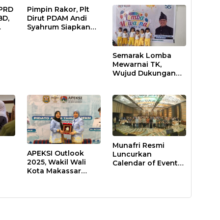
DPRD
Pimpin Rakor, Plt
BD,
Dirut PDAM Andi
Syahrum Siapkan
ar
Langkah Antisipasi
Krisis Air
Semarak Lomba
Mewarnai TK,
Wujud Dukungan
Pendidikan Anak
Usia Dini
Munafri Resmi
APEKSI Outlook
Luncurkan
2025, Wakil Wali
Calendar of Event
Kota Makassar
2026, Makassar
Perkuat Sinergi
ar
Siap Jadi Kota
Pembangunan
Event Sepanjang
Inklusif
Tahun