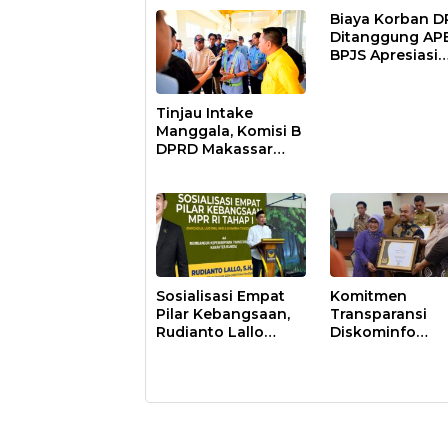
Biaya Korban 
Ditanggung AP
BPJS Apresiasi
Pemkot Makass
Tinjau Intake
Manggala, Komisi B
DPRD Makassar
Nilai Direksi PDAM
Bekerja Maksimal
Sosialisasi Empat
Komitmen
Pilar Kebangsaan,
Transparansi
Rudianto Lallo
Diskominfo
Tekankan
Berbuah Hasil,
Kepemimpinan
Pemkot Makass
Transformatif
Raih Predikat
Informatif