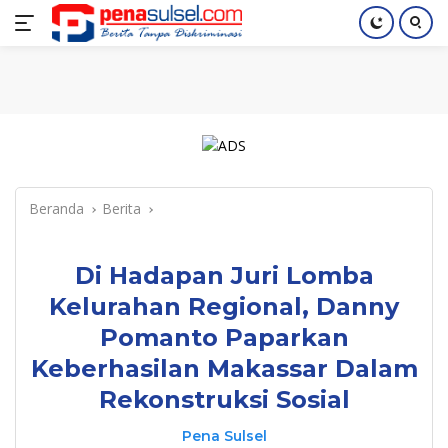
Langsung
Home
Nasional
Pendidikan
Regional
Index
ke
konten
Beranda
Berita
Di Hadapan Juri Lomba
Kelurahan Regional, Danny
Pomanto Paparkan
Keberhasilan Makassar Dalam
Rekonstruksi Sosial
Pena Sulsel