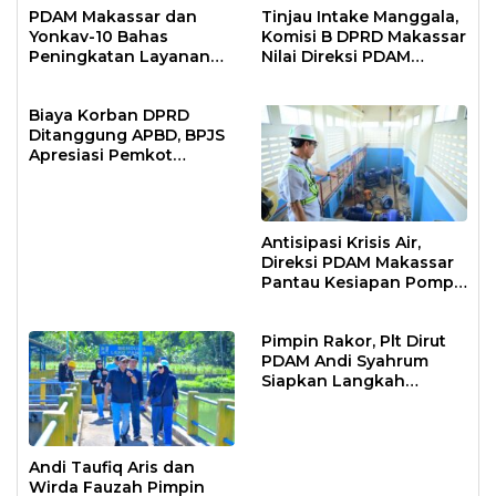
PDAM Makassar dan
Tinjau Intake Manggala,
Yonkav-10 Bahas
Komisi B DPRD Makassar
Peningkatan Layanan
Nilai Direksi PDAM
Air Bersih Asrama
Bekerja Maksimal
Prajurit
Biaya Korban DPRD
Ditanggung APBD, BPJS
Apresiasi Pemkot
Makassar
Antisipasi Krisis Air,
Direksi PDAM Makassar
Pantau Kesiapan Pompa
Air Baku Sungai
Moncongloe
Pimpin Rakor, Plt Dirut
PDAM Andi Syahrum
Siapkan Langkah
Antisipasi Krisis Air
Andi Taufiq Aris dan
Wirda Fauzah Pimpin