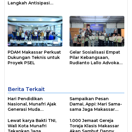
Langkah Antisipasi
Krisis Air di Makassar
PDAM Makassar Perkuat
Gelar Sosialisasi Empat
Dukungan Teknis untuk
Pilar Kebangsaan,
Proyek PSEL
Rudianto Lallo Advokasi
Biaya Bantuan
Pendidikan
Berita Terkait
Hari Pendidikan
Sampaikan Pesan
Nasional, Munafri Ajak
Damai, Appi: Mari Sama-
Generasi Muda
sama Jaga Makassar
Tingkatkan Minat Baca
Kota Inklusif Bagi Semua
Lewat Literasi
Agama
Lewat karya Bakti TNI,
1.000 Jemaat Gereja
Wali Kota Munafri
Toraja Klasis Makassar
Tekankan Jaga
Akan Sambut Danny