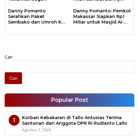
Kebersihan Lingkungan
Pomanto Pada Perayaan
Natal Besok
Danny Pomanto
Danny Pomanto: Pemkot
Serahkan Paket
Makassar Siapkan Rp1
Sembako dan Umroh Ke
Miliar untuk Masjid Al-
Jamaah Gerakan
Markaz Tahun Depan
Makassar Shalat Subuh
Berjamaah
Cari
Cari
Popular Post
Korban Kebakaran di Tallo Antusias Terima
1
Santunan dari Anggota DPR RI Rudianto Lallo
Agustus 1, 2026