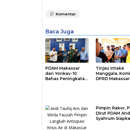
Komentar
Baca Juga
PDAM Makassar
Tinjau Intake
dan Yonkav-10
Manggala, Komi
Bahas Peningkatan
DPRD Makassar
Layanan Air Bersih
Nilai Direksi P
Asrama Prajurit
Bekerja Maksim
Pimpin Rakor, P
Dirut PDAM And
Syahrum Siapk
Langkah Antisi
Krisis Air