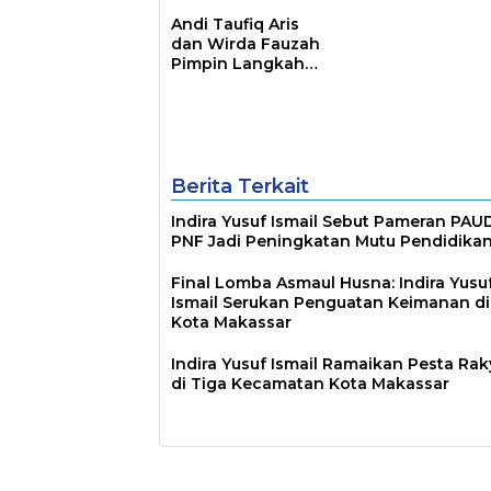
Andi Taufiq Aris
dan Wirda Fauzah
Pimpin Langkah
Antisipasi Krisis Air
di Makassar
Berita Terkait
Indira Yusuf Ismail Sebut Pameran PAU
PNF Jadi Peningkatan Mutu Pendidika
Final Lomba Asmaul Husna: Indira Yusu
Ismail Serukan Penguatan Keimanan di
Kota Makassar
Indira Yusuf Ismail Ramaikan Pesta Rak
di Tiga Kecamatan Kota Makassar