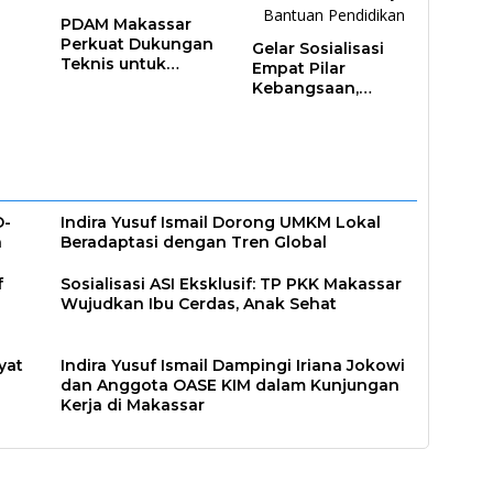
PDAM Makassar
Perkuat Dukungan
Gelar Sosialisasi
Teknis untuk
Empat Pilar
Proyek PSEL
Kebangsaan,
Rudianto Lallo
Advokasi Biaya
Bantuan
Pendidikan
D-
Indira Yusuf Ismail Dorong UMKM Lokal
n
Beradaptasi dengan Tren Global
f
Sosialisasi ASI Eksklusif: TP PKK Makassar
Wujudkan Ibu Cerdas, Anak Sehat
yat
Indira Yusuf Ismail Dampingi Iriana Jokowi
dan Anggota OASE KIM dalam Kunjungan
Kerja di Makassar