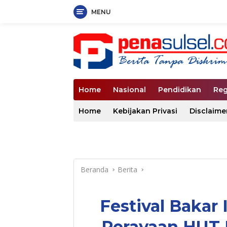
MENU
Langsung
ke
konten
Home
Nasional
Pendidikan
Reg
Home
Kebijakan Privasi
Disclaime
Beranda
Berita
Festival Bakar
Perayaan HUT 