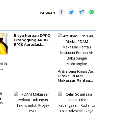
BAGIKAN
Biaya Korban DPRD
Ditanggung APBD,
BPJS Apresiasi
Pemkot Makassar
si B
Antisipasi Krisis Air,
DAM
Direksi PDAM
al
Makassar Pantau
Kesiapan Pompa
Air Baku Sungai
lt
Moncongloe
i
an
pasi