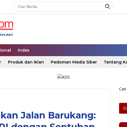
ional
Index
r
Produk dan Iklan
Pedoman Media Siber
Tentang K
Cari
Ca
 Ikan Jalan Barukang:
RI dengan Sentuhan