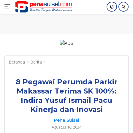
Langsung
Home
Nasional
Pendidikan
Regional
Index
ke
konten
Beranda
Berita
8 Pegawai Perumda Parkir
Makassar Terima SK 100%:
Indira Yusuf Ismail Pacu
Kinerja dan Inovasi
Pena Sulsel
Agustus 16, 2024