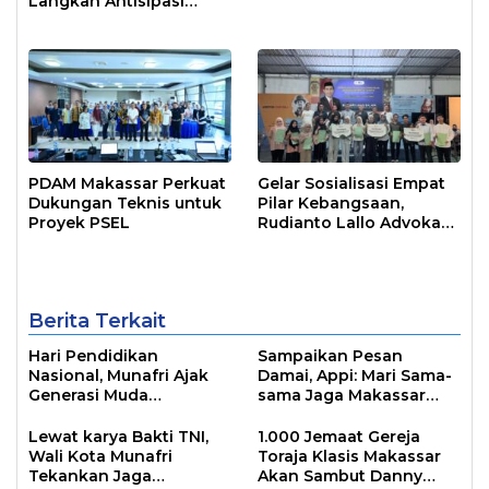
Langkah Antisipasi
Krisis Air di Makassar
PDAM Makassar Perkuat
Gelar Sosialisasi Empat
Dukungan Teknis untuk
Pilar Kebangsaan,
Proyek PSEL
Rudianto Lallo Advokasi
Biaya Bantuan
Pendidikan
Berita Terkait
Hari Pendidikan
Sampaikan Pesan
Nasional, Munafri Ajak
Damai, Appi: Mari Sama-
Generasi Muda
sama Jaga Makassar
Tingkatkan Minat Baca
Kota Inklusif Bagi Semua
Lewat Literasi
Agama
Lewat karya Bakti TNI,
1.000 Jemaat Gereja
Wali Kota Munafri
Toraja Klasis Makassar
Tekankan Jaga
Akan Sambut Danny