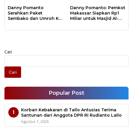
Kebersihan Lingkungan
Pomanto Pada Perayaan
Natal Besok
Danny Pomanto
Danny Pomanto: Pemkot
Serahkan Paket
Makassar Siapkan Rp1
Sembako dan Umroh Ke
Miliar untuk Masjid Al-
Jamaah Gerakan
Markaz Tahun Depan
Makassar Shalat Subuh
Berjamaah
Cari
Cari
Popular Post
Korban Kebakaran di Tallo Antusias Terima
1
Santunan dari Anggota DPR RI Rudianto Lallo
Agustus 1, 2026