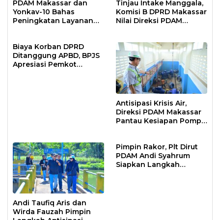
PDAM Makassar dan
Tinjau Intake Manggala,
Yonkav-10 Bahas
Komisi B DPRD Makassar
Peningkatan Layanan
Nilai Direksi PDAM
Air Bersih Asrama
Bekerja Maksimal
Prajurit
Biaya Korban DPRD
Ditanggung APBD, BPJS
Apresiasi Pemkot
Makassar
Antisipasi Krisis Air,
Direksi PDAM Makassar
Pantau Kesiapan Pompa
Air Baku Sungai
Moncongloe
Pimpin Rakor, Plt Dirut
PDAM Andi Syahrum
Siapkan Langkah
Antisipasi Krisis Air
Andi Taufiq Aris dan
Wirda Fauzah Pimpin