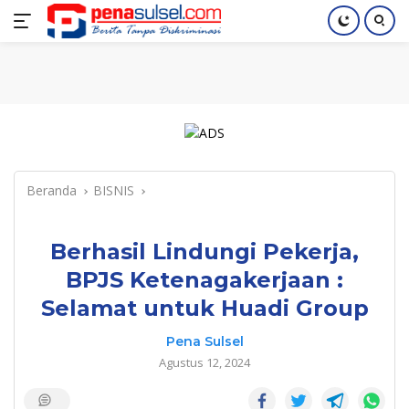
Langsung
Home
Nasional
Pendidikan
Regional
Index
ke
konten
Beranda
BISNIS
Berhasil Lindungi Pekerja,
BPJS Ketenagakerjaan :
Selamat untuk Huadi Group
Pena Sulsel
Agustus 12, 2024