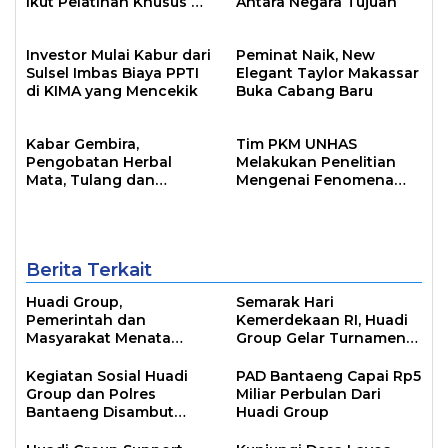
Ikut Pelatihan Khusus di
Antara Negara Tujuan
China
Investor Mulai Kabur dari
Peminat Naik, New
Sulsel Imbas Biaya PPTI
Elegant Taylor Makassar
di KIMA yang Mencekik
Buka Cabang Baru
Kabar Gembira,
Tim PKM UNHAS
Pengobatan Herbal
Melakukan Penelitian
Mata, Tulang dan
Mengenai Fenomena
Ambeien Hadir di
Arisan Gabah di Desa
Makassar
Bulo Timoreng, Serta
Memperkenalkan
Kelompok Arisan Gabah
Berita Terkait
Huadi Group,
Semarak Hari
Pemerintah dan
Kemerdekaan RI, Huadi
Masyarakat Menata
Group Gelar Turnamen
Masa Depan Industri
Sepak Bola dan Pameran
Bantaeng
UMKM
Kegiatan Sosial Huadi
PAD Bantaeng Capai Rp5
Group dan Polres
Miliar Perbulan Dari
Bantaeng Disambut
Huadi Group
Hangat Warga Uluere