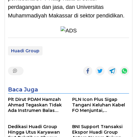
perdagangan dan jasa, dan Universitas
Muhammadiyah Makassar di sektor pendidikan.
Huadi Group
Baca Juga
Plt Dirut PDAM Hamzah
PLN Icon Plus Sigap
Ahmad Tegaskan Tidak
Tangani Keluhan Kabel
Ada Instrumen Balas
FO Menjuntai,
Dendam dalam
Prioritaskan
Pemutusan 164 Tenaga
Keselamatan Pelanggan
Dedikasi Huadi Group
BNI Support Transaksi
Kontrak
Hingga Utus Karyawan
Ekspor Huadi Group