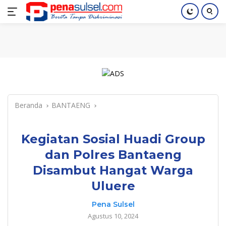
Langsung
Home
Nasional
Pendidikan
Regional
Index
ke
konten
Beranda
BANTAENG
Kegiatan Sosial Huadi Group
dan Polres Bantaeng
Disambut Hangat Warga
Uluere
Pena Sulsel
Agustus 10, 2024