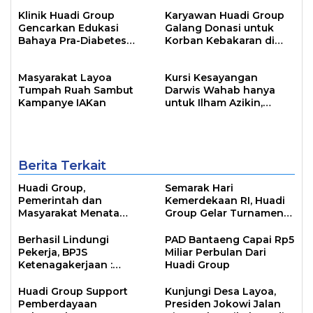
Terbesar 2024
Klinik Huadi Group
Karyawan Huadi Group
Gencarkan Edukasi
Galang Donasi untuk
Bahaya Pra-Diabetes
Korban Kebakaran di
bagi Pekerja
Papanloe
Masyarakat Layoa
Kursi Kesayangan
Tumpah Ruah Sambut
Darwis Wahab hanya
Kampanye IAKan
untuk Ilham Azikin,
Simbol Kepemimpinan
Dua Periode
Berita Terkait
Huadi Group,
Semarak Hari
Pemerintah dan
Kemerdekaan RI, Huadi
Masyarakat Menata
Group Gelar Turnamen
Masa Depan Industri
Sepak Bola dan Pameran
Bantaeng
UMKM
Berhasil Lindungi
PAD Bantaeng Capai Rp5
Pekerja, BPJS
Miliar Perbulan Dari
Ketenagakerjaan :
Huadi Group
Selamat untuk Huadi
Group
Huadi Group Support
Kunjungi Desa Layoa,
Pemberdayaan
Presiden Jokowi Jalan