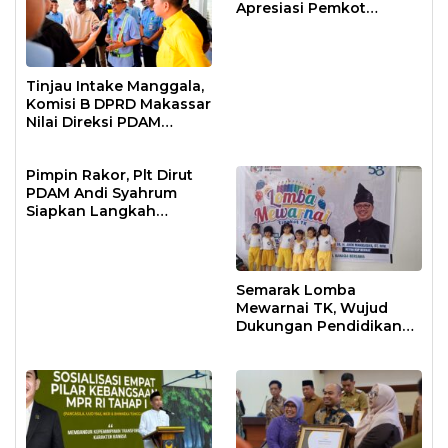
Apresiasi Pemkot
Makassar
Tinjau Intake Manggala,
Komisi B DPRD Makassar
Nilai Direksi PDAM
Bekerja Maksimal
Pimpin Rakor, Plt Dirut
PDAM Andi Syahrum
Siapkan Langkah
Antisipasi Krisis Air
Semarak Lomba
Mewarnai TK, Wujud
Dukungan Pendidikan
Anak Usia Dini