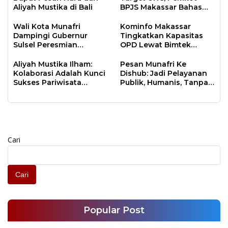
Aliyah Mustika di Bali
BPJS Makassar Bahas
JKN
Wali Kota Munafri
Kominfo Makassar
Dampingi Gubernur
Tingkatkan Kapasitas
Sulsel Peresmian
OPD Lewat Bimtek
Program Energize PLN di
Arsitektur SPBE
Samalona
Aliyah Mustika Ilham:
Pesan Munafri Ke
Kolaborasi Adalah Kunci
Dishub: Jadi Pelayanan
Sukses Pariwisata
Publik, Humanis, Tanpa
Makassar
Arogansi
Cari
Cari
Popular Post