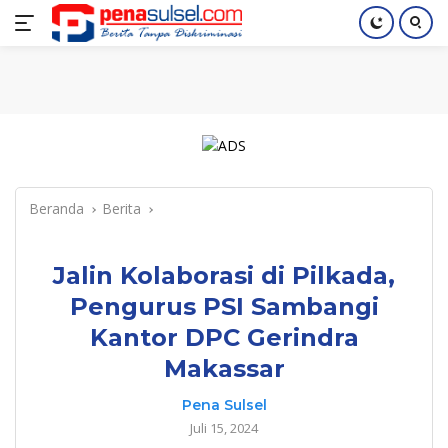
Langsung
Home
Nasional
Pendidikan
Regional
Index
ke
konten
Beranda
Berita
Jalin Kolaborasi di Pilkada,
Pengurus PSI Sambangi
Kantor DPC Gerindra
Makassar
Pena Sulsel
Juli 15, 2024