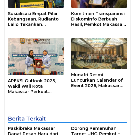
Sosialisasi Empat Pilar
Komitmen Transparansi
Kebangsaan, Rudianto
Diskominfo Berbuah
Lallo Tekankan
Hasil, Pemkot Makassar
Kepemimpinan
Raih Predikat Informatif
Transformatif
Munafri Resmi
Luncurkan Calendar of
APEKSI Outlook 2025,
Event 2026, Makassar
Wakil Wali Kota
Siap Jadi Kota Event
Makassar Perkuat
Sepanjang Tahun
Sinergi Pembangunan
Inklusif
Berita Terkait
Paskibraka Makassar
Dorong Pemenuhan
Dapat Pesan Haru dari
Target UHC, Pemkot –