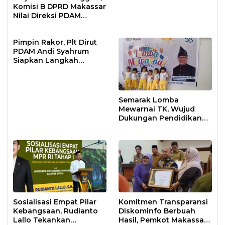
Komisi B DPRD Makassar
Nilai Direksi PDAM
Bekerja Maksimal
Pimpin Rakor, Plt Dirut
PDAM Andi Syahrum
Siapkan Langkah
Antisipasi Krisis Air
Semarak Lomba
Mewarnai TK, Wujud
Dukungan Pendidikan
Anak Usia Dini
Sosialisasi Empat Pilar
Komitmen Transparansi
Kebangsaan, Rudianto
Diskominfo Berbuah
Lallo Tekankan
Hasil, Pemkot Makassar