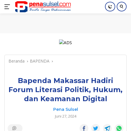
Langsung
Home
Nasional
Pendidikan
Regional
Index
ke
konten
Beranda
BAPENDA
Bapenda Makassar Hadiri
Forum Literasi Politik, Hukum,
dan Keamanan Digital
Pena Sulsel
Juni 27, 2024