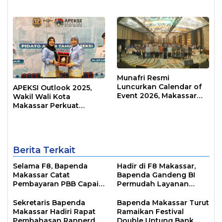
Kepemimpinan
Raih Predikat Informatif
Transformatif
Munafri Resmi
Luncurkan Calendar of
APEKSI Outlook 2025,
Event 2026, Makassar
Wakil Wali Kota
Siap Jadi Kota Event
Makassar Perkuat
Sepanjang Tahun
Sinergi Pembangunan
Inklusif
Berita Terkait
Selama F8, Bapenda
Hadir di F8 Makassar,
Makassar Catat
Bapenda Gandeng BI
Pembayaran PBB Capai
Permudah Layanan
Rp3 Miliar
Pembayaran PBB
Sekretaris Bapenda
Bapenda Makassar Turut
Makassar Hadiri Rapat
Ramaikan Festival
Pembahasan Ranperda
Double Untung Bank