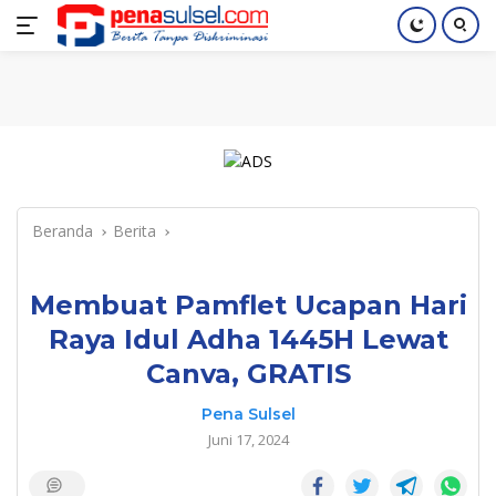
Langsung
Home
Nasional
Pendidikan
Regional
Index
ke
konten
Beranda
Berita
Membuat Pamflet Ucapan Hari
Raya Idul Adha 1445H Lewat
Canva, GRATIS
Pena Sulsel
Juni 17, 2024