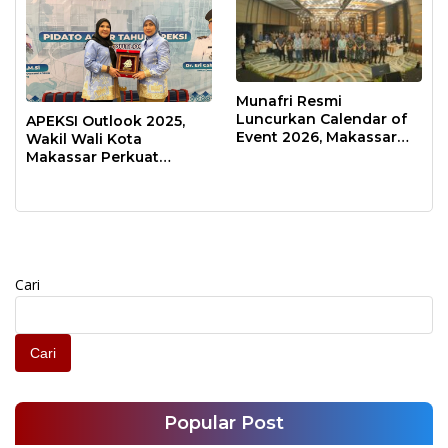
Munafri Resmi
Luncurkan Calendar of
APEKSI Outlook 2025,
Event 2026, Makassar
Wakil Wali Kota
Siap Jadi Kota Event
Makassar Perkuat
Sepanjang Tahun
Sinergi Pembangunan
Inklusif
Cari
Cari
Popular Post