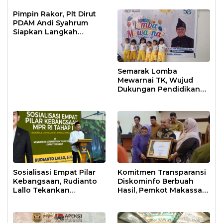
Pimpin Rakor, Plt Dirut
PDAM Andi Syahrum
Siapkan Langkah
Antisipasi Krisis Air
Semarak Lomba
Mewarnai TK, Wujud
Dukungan Pendidikan
Anak Usia Dini
Sosialisasi Empat Pilar
Komitmen Transparansi
Kebangsaan, Rudianto
Diskominfo Berbuah
Lallo Tekankan
Hasil, Pemkot Makassar
Kepemimpinan
Raih Predikat Informatif
Transformatif