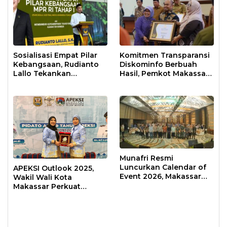
Sosialisasi Empat Pilar
Komitmen Transparansi
Kebangsaan, Rudianto
Diskominfo Berbuah
Lallo Tekankan
Hasil, Pemkot Makassar
Kepemimpinan
Raih Predikat Informatif
Transformatif
Munafri Resmi
Luncurkan Calendar of
APEKSI Outlook 2025,
Event 2026, Makassar
Wakil Wali Kota
Siap Jadi Kota Event
Makassar Perkuat
Sepanjang Tahun
Sinergi Pembangunan
Inklusif