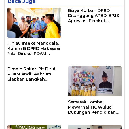
Baca Juga
Biaya Korban DPRD
Ditanggung APBD, BPJS
Apresiasi Pemkot
Makassar
Tinjau Intake Manggala,
Komisi B DPRD Makassar
Nilai Direksi PDAM
Bekerja Maksimal
Pimpin Rakor, Plt Dirut
PDAM Andi Syahrum
Siapkan Langkah
Antisipasi Krisis Air
Semarak Lomba
Mewarnai TK, Wujud
Dukungan Pendidikan
Anak Usia Dini