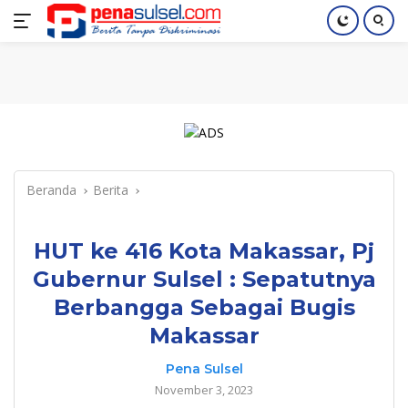
Langsung
Home
Nasional
Pendidikan
Regional
Index
ke
konten
Beranda
Berita
HUT ke 416 Kota Makassar, Pj
Gubernur Sulsel : Sepatutnya
Berbangga Sebagai Bugis
Makassar
Pena Sulsel
November 3, 2023