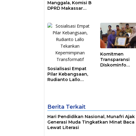
Manggala, Komisi B
DPRD Makassar
Nilai Direksi PDAM
Bekerja Maksimal
Komitmen
Transparansi
Diskominfo
Sosialisasi Empat
Berbuah Hasil,
Pilar Kebangsaan,
Pemkot Makass
Rudianto Lallo
Raih Predikat
Tekankan
Informatif
Kepemimpinan
Transformatif
Berita Terkait
Hari Pendidikan Nasional, Munafri Ajak
Generasi Muda Tingkatkan Minat Baca
Lewat Literasi