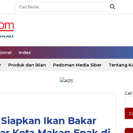
ional
Index
r
Produk dan Iklan
Pedoman Media Siber
Tentang K
Cari
Ca
Siapkan Ikan Bakar
ar Kota Makan Enak di