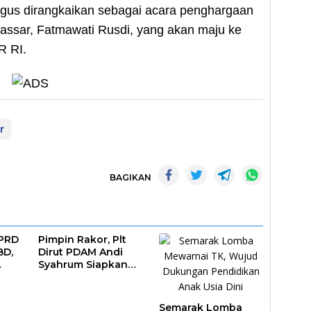
ligus dirangkaikan sebagai acara penghargaan
assar, Fatmawati Rusdi, yang akan maju ke
R RI.
r
BAGIKAN
DPRD
Pimpin Rakor, Plt
BD,
Dirut PDAM Andi
Syahrum Siapkan
ar
Langkah Antisipasi
Krisis Air
Semarak Lomba