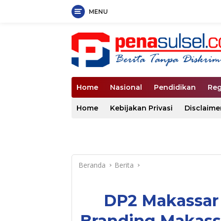
MENU
Langsung
ke
konten
Home
Nasional
Pendidikan
Reg
Home
Kebijakan Privasi
Disclaime
Beranda
Berita
DP2 Makassar 
Branding Makass