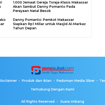
ri
1.000 Jemaat Gereja Toraja Klasis Makassar
n
Akan Sambut Danny Pomanto Pada
Perayaan Natal Besok
ako
Danny Pomanto: Pemkot Makassar
sar
Siapkan Rp1 Miliar untuk Masjid Al-Markaz
Tahun Depan
Disclaimer
Produk dan Iklan
Pedoman Media Siber
Te
Terhubung Dengan Kami
All Rights Reserved
-
Suara Imbang