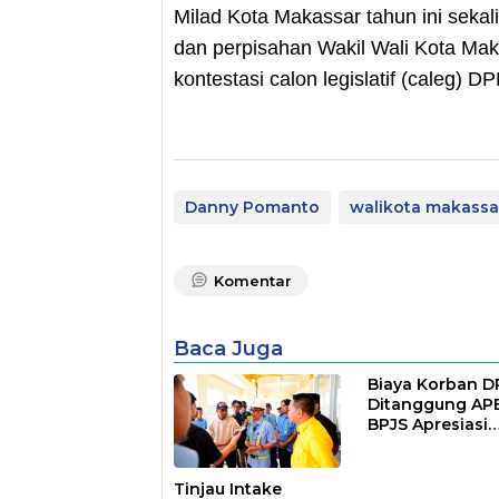
Milad Kota Makassar tahun ini seka
dan perpisahan Wakil Wali Kota Mak
kontestasi calon legislatif (caleg) DP
Danny Pomanto
walikota makassa
Komentar
Baca Juga
Biaya Korban 
Ditanggung AP
BPJS Apresiasi
Pemkot Makass
Tinjau Intake