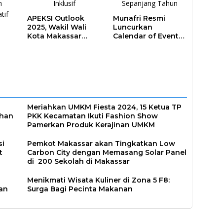
APEKSI Outlook
Munafri Resmi
2025, Wakil Wali
Luncurkan
Kota Makassar
Calendar of Event
Perkuat Sinergi
2026, Makassar
Pembangunan
Siap Jadi Kota
Inklusif
Event Sepanjang
ar
Tahun
Meriahkan UMKM Fiesta 2024, 15 Ketua TP
ahan
PKK Kecamatan Ikuti Fashion Show
Pamerkan Produk Kerajinan UMKM
si
Pemkot Makassar akan Tingkatkan Low
t
Carbon City dengan Memasang Solar Panel
di 200 Sekolah di Makassar
Menikmati Wisata Kuliner di Zona 5 F8:
an
Surga Bagi Pecinta Makanan