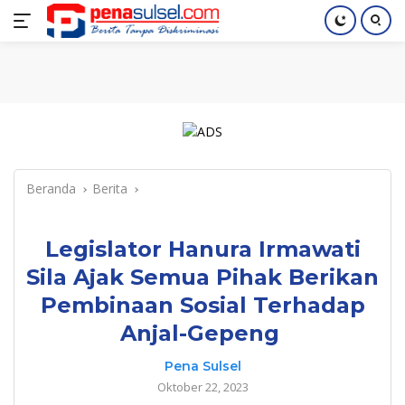
Langsung
Home
Nasional
Pendidikan
Regional
Index
ke
konten
Beranda
Berita
Legislator Hanura Irmawati
Sila Ajak Semua Pihak Berikan
Pembinaan Sosial Terhadap
Anjal-Gepeng
Pena Sulsel
Oktober 22, 2023