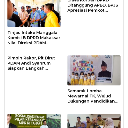
Biaya Korban DPRD
Ditanggung APBD, BPJS
Apresiasi Pemkot
Makassar
Tinjau Intake Manggala,
Komisi B DPRD Makassar
Nilai Direksi PDAM
Bekerja Maksimal
Pimpin Rakor, Plt Dirut
PDAM Andi Syahrum
Siapkan Langkah
Antisipasi Krisis Air
Semarak Lomba
Mewarnai TK, Wujud
Dukungan Pendidikan
Anak Usia Dini