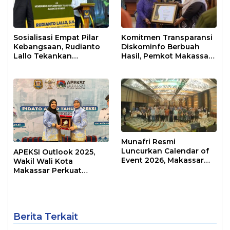
Sosialisasi Empat Pilar
Komitmen Transparansi
Kebangsaan, Rudianto
Diskominfo Berbuah
Lallo Tekankan
Hasil, Pemkot Makassar
Kepemimpinan
Raih Predikat Informatif
Transformatif
Munafri Resmi
Luncurkan Calendar of
APEKSI Outlook 2025,
Event 2026, Makassar
Wakil Wali Kota
Siap Jadi Kota Event
Makassar Perkuat
Sepanjang Tahun
Sinergi Pembangunan
Inklusif
Berita Terkait