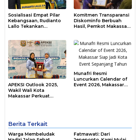
Sosialisasi Empat Pilar
Komitmen Transparansi
Kebangsaan, Rudianto
Diskominfo Berbuah
Lallo Tekankan
Hasil, Pemkot Makassar
Kepemimpinan
Raih Predikat Informatif
Transformatif
Munafri Resmi
Luncurkan Calendar of
Event 2026, Makassar
APEKSI Outlook 2025,
Siap Jadi Kota Event
Wakil Wali Kota
Sepanjang Tahun
Makassar Perkuat
Sinergi Pembangunan
Inklusif
Berita Terkait
Warga Membeludak
Fatmawati: Dari
Hadiri Jalan Sehat
Jeneponto, Kami Mulai