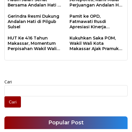
Bersama Andalan Hati di
Perjuangan Andalan Hati
Pinrang
di Pilgub Sulsel
Gerindra Resmi Dukung
Pamit ke OPD,
Andalan Hati di Pilgub
Fatmawati Rusdi
Sulsel
Apresiasi Kinerja
Pegawai Pemkot
HUT Ke 416 Tahun
Kukuhkan Saka POM,
Makassar, Momentum
Wakil Wali Kota
Perpisahan Wakil Wali
Makassar Ajak Pramuka
Kota Makassar
Ikut Awasi Peredaran
Obat dan Makanan di
Makassar
Cari
Cari
Popular Post