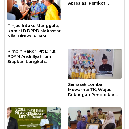
Apresiasi Pemkot
Makassar
Tinjau Intake Manggala,
Komisi B DPRD Makassar
Nilai Direksi PDAM
Bekerja Maksimal
Pimpin Rakor, Plt Dirut
PDAM Andi Syahrum
Siapkan Langkah
Antisipasi Krisis Air
Semarak Lomba
Mewarnai TK, Wujud
Dukungan Pendidikan
Anak Usia Dini