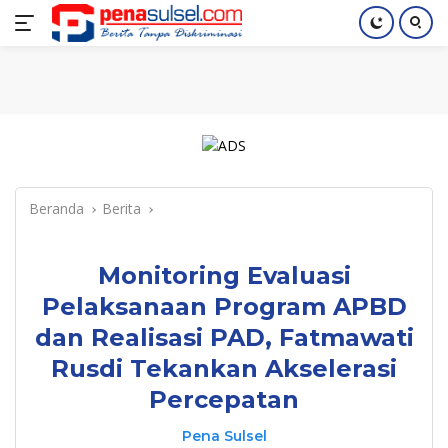
Langsung
Home
Nasional
Pendidikan
Regional
Index
ke
konten
Beranda
Berita
Monitoring Evaluasi
Pelaksanaan Program APBD
dan Realisasi PAD, Fatmawati
Rusdi Tekankan Akselerasi
Percepatan
Pena Sulsel