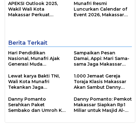
APEKSI Outlook 2025,
Munafri Resmi
Wakil Wali Kota
Luncurkan Calendar of
Makassar Perkuat
Event 2026, Makassar
Sinergi Pembangunan
Siap Jadi Kota Event
Inklusif
Sepanjang Tahun
Berita Terkait
Hari Pendidikan
Sampaikan Pesan
Nasional, Munafri Ajak
Damai, Appi: Mari Sama-
Generasi Muda
sama Jaga Makassar
Tingkatkan Minat Baca
Kota Inklusif Bagi Semua
Lewat Literasi
Agama
Lewat karya Bakti TNI,
1.000 Jemaat Gereja
Wali Kota Munafri
Toraja Klasis Makassar
Tekankan Jaga
Akan Sambut Danny
Kebersihan Lingkungan
Pomanto Pada Perayaan
Natal Besok
Danny Pomanto
Danny Pomanto: Pemkot
Serahkan Paket
Makassar Siapkan Rp1
Sembako dan Umroh Ke
Miliar untuk Masjid Al-
Jamaah Gerakan
Markaz Tahun Depan
Makassar Shalat Subuh
Berjamaah