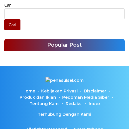
Cari
Cari
Popular Post
Home
Kebijakan Privasi
Disclaimer
Produk dan Iklan
Pedoman Media Siber
Tentang Kami
Redaksi
Index
Terhubung Dengan Kami