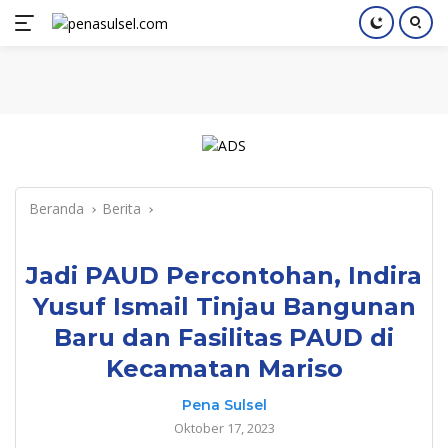
Langsung
Home
Nasional
Pendidikan
Regional
Index
ke
konten
Beranda
Berita
Jadi PAUD Percontohan, Indira
Yusuf Ismail Tinjau Bangunan
Baru dan Fasilitas PAUD di
Kecamatan Mariso
Pena Sulsel
Oktober 17, 2023