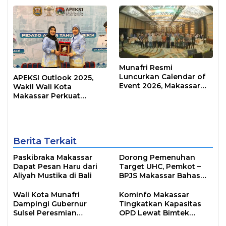
Transformatif
Munafri Resmi
Luncurkan Calendar of
APEKSI Outlook 2025,
Event 2026, Makassar
Wakil Wali Kota
Siap Jadi Kota Event
Makassar Perkuat
Sepanjang Tahun
Sinergi Pembangunan
Inklusif
Berita Terkait
Paskibraka Makassar
Dorong Pemenuhan
Dapat Pesan Haru dari
Target UHC, Pemkot –
Aliyah Mustika di Bali
BPJS Makassar Bahas
JKN
Wali Kota Munafri
Kominfo Makassar
Dampingi Gubernur
Tingkatkan Kapasitas
Sulsel Peresmian
OPD Lewat Bimtek
Program Energize PLN di
Arsitektur SPBE