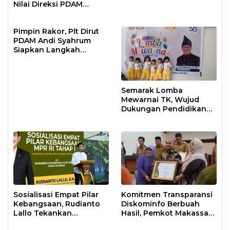
Nilai Direksi PDAM
Bekerja Maksimal
Pimpin Rakor, Plt Dirut
PDAM Andi Syahrum
Siapkan Langkah
Antisipasi Krisis Air
Semarak Lomba
Mewarnai TK, Wujud
Dukungan Pendidikan
Anak Usia Dini
Sosialisasi Empat Pilar
Komitmen Transparansi
Kebangsaan, Rudianto
Diskominfo Berbuah
Lallo Tekankan
Hasil, Pemkot Makassar
Kepemimpinan
Raih Predikat Informatif