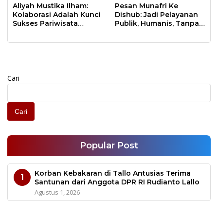
Samalona
Aliyah Mustika Ilham:
Pesan Munafri Ke
Kolaborasi Adalah Kunci
Dishub: Jadi Pelayanan
Sukses Pariwisata
Publik, Humanis, Tanpa
Makassar
Arogansi
Cari
Cari
Popular Post
Korban Kebakaran di Tallo Antusias Terima
1
Santunan dari Anggota DPR RI Rudianto Lallo
Agustus 1, 2026