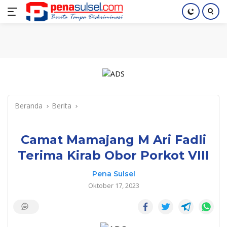
Langsung
Home
Nasional
Pendidikan
Regional
Index
ke
konten
Beranda
Berita
Camat Mamajang M Ari Fadli
Terima Kirab Obor Porkot VIII
Pena Sulsel
Oktober 17, 2023