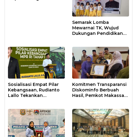
Antisipasi Krisis Air
Semarak Lomba
Mewarnai TK, Wujud
Dukungan Pendidikan
Anak Usia Dini
Sosialisasi Empat Pilar
Komitmen Transparansi
Kebangsaan, Rudianto
Diskominfo Berbuah
Lallo Tekankan
Hasil, Pemkot Makassar
Kepemimpinan
Raih Predikat Informatif
Transformatif