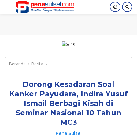
Langsung
Home
Nasional
Pendidikan
Regional
Index
ke
konten
Beranda
Berita
Dorong Kesadaran Soal
Kanker Payudara, Indira Yusuf
Ismail Berbagi Kisah di
Seminar Nasional 10 Tahun
MC3
Pena Sulsel