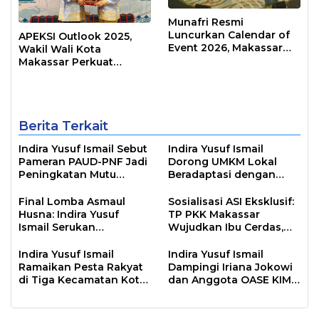
Munafri Resmi
Luncurkan Calendar of
APEKSI Outlook 2025,
Event 2026, Makassar
Wakil Wali Kota
Siap Jadi Kota Event
Makassar Perkuat
Sepanjang Tahun
Sinergi Pembangunan
Inklusif
Berita Terkait
Indira Yusuf Ismail Sebut
Indira Yusuf Ismail
Pameran PAUD-PNF Jadi
Dorong UMKM Lokal
Peningkatan Mutu
Beradaptasi dengan
Pendidikan
Tren Global
Final Lomba Asmaul
Sosialisasi ASI Eksklusif:
Husna: Indira Yusuf
TP PKK Makassar
Ismail Serukan
Wujudkan Ibu Cerdas,
Penguatan Keimanan di
Anak Sehat
Kota Makassar
Indira Yusuf Ismail
Indira Yusuf Ismail
Ramaikan Pesta Rakyat
Dampingi Iriana Jokowi
di Tiga Kecamatan Kota
dan Anggota OASE KIM
Makassar
dalam Kunjungan Kerja
di Makassar