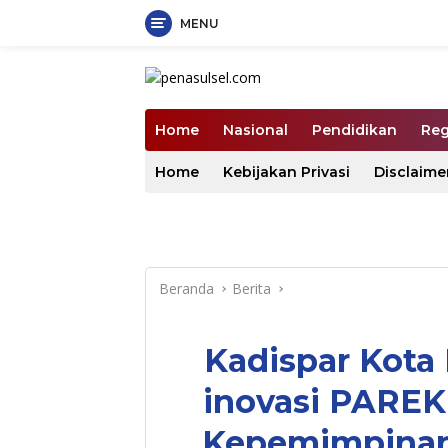
MENU
Langsung
ke
konten
Home
Nasional
Pendidikan
Reg
Home
Kebijakan Privasi
Disclaime
Beranda
Berita
Kadispar Kota
inovasi PAREK
Kepemimpinan 