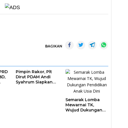
BAGIKAN
DPRD
Pimpin Rakor, Plt
BD,
Dirut PDAM Andi
Syahrum Siapkan
ar
Langkah Antisipasi
Krisis Air
Semarak Lomba
Mewarnai TK,
Wujud Dukungan
Pendidikan Anak
Usia Dini