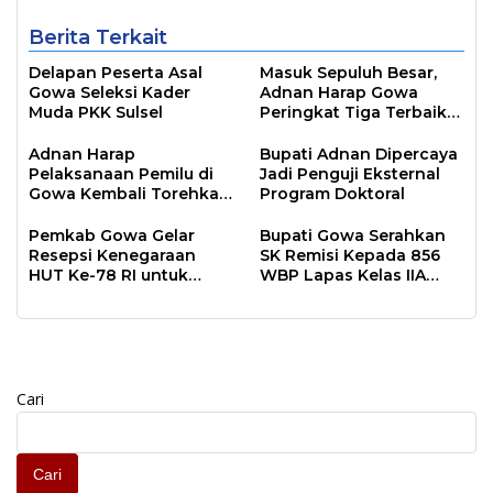
Berita Terkait
Delapan Peserta Asal
Masuk Sepuluh Besar,
Gowa Seleksi Kader
Adnan Harap Gowa
Muda PKK Sulsel
Peringkat Tiga Terbaik
PPD 2024 di Indonesia
Adnan Harap
Bupati Adnan Dipercaya
Pelaksanaan Pemilu di
Jadi Penguji Eksternal
Gowa Kembali Torehkan
Program Doktoral
Prestasi
Pemkab Gowa Gelar
Bupati Gowa Serahkan
Resepsi Kenegaraan
SK Remisi Kepada 856
HUT Ke-78 RI untuk
WBP Lapas Kelas IIA
Masyarakat
Sungguminasa
Cari
Cari