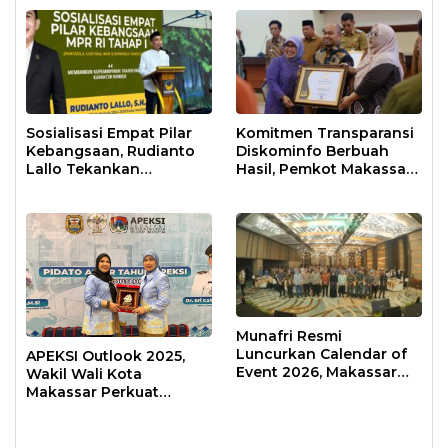
Sosialisasi Empat Pilar
Komitmen Transparansi
Kebangsaan, Rudianto
Diskominfo Berbuah
Lallo Tekankan
Hasil, Pemkot Makassar
Kepemimpinan
Raih Predikat Informatif
Transformatif
Munafri Resmi
Luncurkan Calendar of
APEKSI Outlook 2025,
Event 2026, Makassar
Wakil Wali Kota
Siap Jadi Kota Event
Makassar Perkuat
Sepanjang Tahun
Sinergi Pembangunan
Inklusif