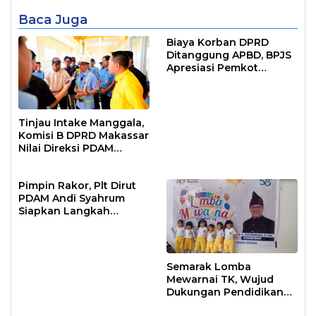
Baca Juga
Biaya Korban DPRD
Ditanggung APBD, BPJS
Apresiasi Pemkot
Makassar
Tinjau Intake Manggala,
Komisi B DPRD Makassar
Nilai Direksi PDAM
Bekerja Maksimal
Pimpin Rakor, Plt Dirut
PDAM Andi Syahrum
Siapkan Langkah
Antisipasi Krisis Air
Semarak Lomba
Mewarnai TK, Wujud
Dukungan Pendidikan
Anak Usia Dini