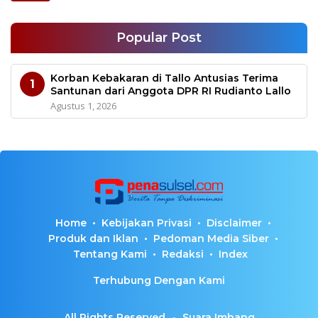
Popular Post
Korban Kebakaran di Tallo Antusias Terima
1
Santunan dari Anggota DPR RI Rudianto Lallo
Agustus 1, 2026
Home
Kebijakan Privasi
Disclaimer
Produk dan Iklan
Pedoman Media Siber
Tentang Kami
Redaksi
Index
Terhubung Dengan Kami
All Rights Reserved
-
Suara Imbang