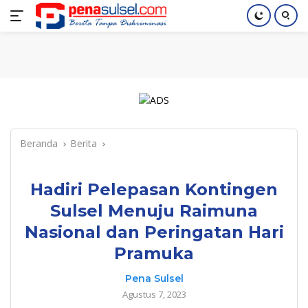
Langsung
Home
Nasional
Pendidikan
Regional
Index
ke
konten
Beranda
Berita
Hadiri Pelepasan Kontingen
Sulsel Menuju Raimuna
Nasional dan Peringatan Hari
Pramuka
Pena Sulsel
Agustus 7, 2023