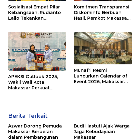
Sosialisasi Empat Pilar
Komitmen Transparansi
Kebangsaan, Rudianto
Diskominfo Berbuah
Lallo Tekankan
Hasil, Pemkot Makassar
Kepemimpinan
Raih Predikat Informatif
Transformatif
Munafri Resmi
Luncurkan Calendar of
APEKSI Outlook 2025,
Event 2026, Makassar
Wakil Wali Kota
Siap Jadi Kota Event
Makassar Perkuat
Sepanjang Tahun
Sinergi Pembangunan
Inklusif
Berita Terkait
Azwar Dorong Pemuda
Budi Hastuti Ajak Warga
Makassar Berperan
Jaga Kebudayaan
dalam Pembangunan
Makassar