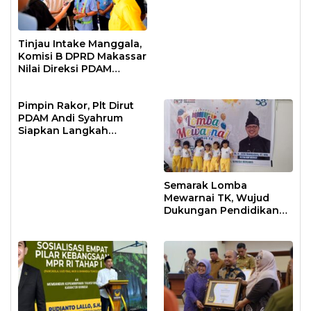
Makassar
Tinjau Intake Manggala,
Komisi B DPRD Makassar
Nilai Direksi PDAM
Bekerja Maksimal
Pimpin Rakor, Plt Dirut
PDAM Andi Syahrum
Siapkan Langkah
Antisipasi Krisis Air
Semarak Lomba
Mewarnai TK, Wujud
Dukungan Pendidikan
Anak Usia Dini