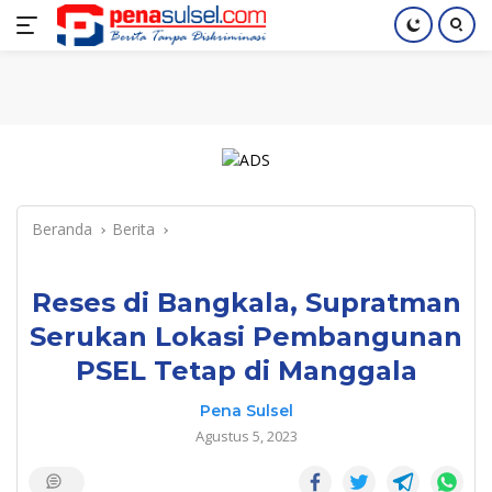
Langsung
Home
Nasional
Pendidikan
Regional
Index
ke
konten
Beranda
Berita
Reses di Bangkala, Supratman
Serukan Lokasi Pembangunan
PSEL Tetap di Manggala
Pena Sulsel
Agustus 5, 2023