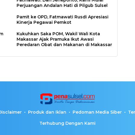
Fatmawati: Dari Jeneponto, Kami Mulai
Perjuangan Andalan Hati di Pilgub Sulsel
i
Pamit ke OPD, Fatmawati Rusdi Apresiasi
Kinerja Pegawai Pemkot
um
Kukuhkan Saka POM, Wakil Wali Kota
Makassar Ajak Pramuka Ikut Awasi
Peredaran Obat dan Makanan di Makassar
Disclaimer
Produk dan Iklan
Pedoman Media Siber
Te
Terhubung Dengan Kami