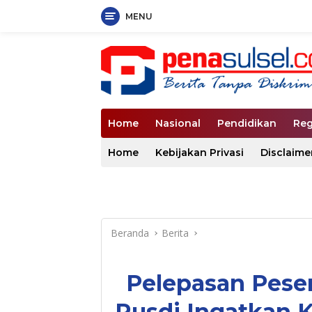
MENU
Langsung
ke
konten
Home
Nasional
Pendidikan
Reg
Home
Kebijakan Privasi
Disclaime
Beranda
Berita
Pelepasan Peser
Rusdi Ingatkan 