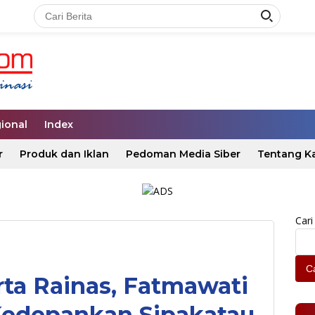
ional
Index
r
Produk dan Iklan
Pedoman Media Siber
Tentang K
Cari
Ca
ta Rainas, Fatmawati
Kedepankan Sipakatau,