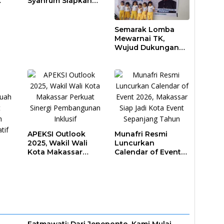
Syahrum Siapkan
ar
Langkah Antisipasi
Krisis Air
Semarak Lomba
Mewarnai TK,
Wujud Dukungan
Pendidikan Anak
Usia Dini
APEKSI Outlook
Munafri Resmi
2025, Wakil Wali
Luncurkan
Kota Makassar
Calendar of Event
Perkuat Sinergi
2026, Makassar
Pembangunan
Siap Jadi Kota
Inklusif
Event Sepanjang
ar
Tahun