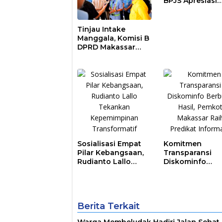
BPJS Apresiasi
Pemkot Makass
Tinjau Intake
Manggala, Komisi B
DPRD Makassar
Nilai Direksi PDAM
Bekerja Maksimal
Sosialisasi Empat
Komitmen
Pilar Kebangsaan,
Transparansi
Rudianto Lallo
Diskominfo
Tekankan
Berbuah Hasil,
Kepemimpinan
Pemkot Makass
Transformatif
Raih Predikat
Informatif
Berita Terkait