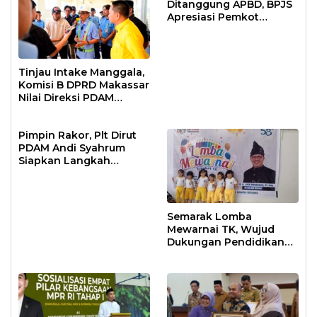
Ditanggung APBD, BPJS
Apresiasi Pemkot
Makassar
Tinjau Intake Manggala,
Komisi B DPRD Makassar
Nilai Direksi PDAM
Bekerja Maksimal
Pimpin Rakor, Plt Dirut
PDAM Andi Syahrum
Siapkan Langkah
Antisipasi Krisis Air
Semarak Lomba
Mewarnai TK, Wujud
Dukungan Pendidikan
Anak Usia Dini