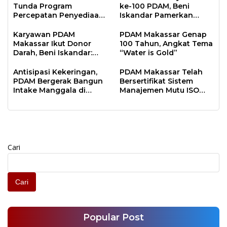
Tunda Program
ke-100 PDAM, Beni
Percepatan Penyediaan
Iskandar Pamerkan
Air Minum, Beni
Sejumlah Pencapaian
Iskandar: Ada 1.945
dan Inovasi Baru
Karyawan PDAM
PDAM Makassar Genap
Pelanggan PDAM Sudah
Makassar Ikut Donor
100 Tahun, Angkat Tema
Verifikasi
Darah, Beni Iskandar:
“Water is Gold”
Bagian HUT ke-100
Tahun PDAM
Antisipasi Kekeringan,
PDAM Makassar Telah
PDAM Bergerak Bangun
Bersertifikat Sistem
Intake Manggala di
Manajemen Mutu ISO
Moncongloe
9001:2015 dari Equal
Assurance
Cari
Cari
Popular Post