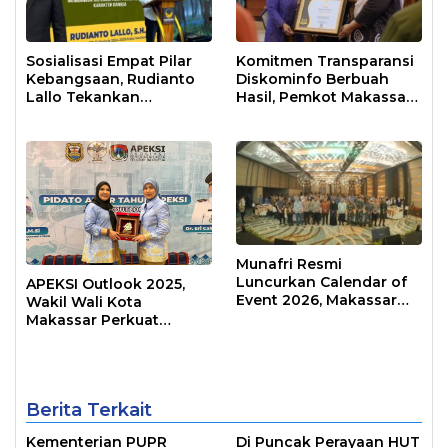
Sosialisasi Empat Pilar
Komitmen Transparansi
Kebangsaan, Rudianto
Diskominfo Berbuah
Lallo Tekankan
Hasil, Pemkot Makassar
Kepemimpinan
Raih Predikat Informatif
Transformatif
Munafri Resmi
Luncurkan Calendar of
APEKSI Outlook 2025,
Event 2026, Makassar
Wakil Wali Kota
Siap Jadi Kota Event
Makassar Perkuat
Sepanjang Tahun
Sinergi Pembangunan
Inklusif
Berita Terkait
Kementerian PUPR
Di Puncak Perayaan HUT