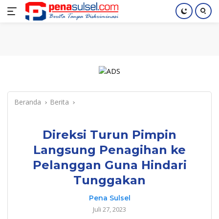
Langsung
Home
Nasional
Pendidikan
Regional
Index
ke
konten
Beranda
Berita
Direksi Turun Pimpin
Langsung Penagihan ke
Pelanggan Guna Hindari
Tunggakan
Pena Sulsel
Juli 27, 2023