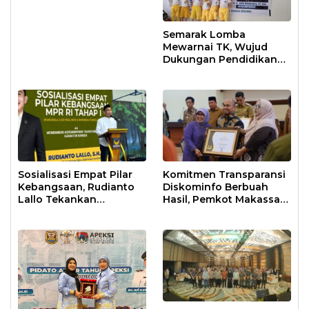
Semarak Lomba
Mewarnai TK, Wujud
Dukungan Pendidikan
Anak Usia Dini
Sosialisasi Empat Pilar
Komitmen Transparansi
Kebangsaan, Rudianto
Diskominfo Berbuah
Lallo Tekankan
Hasil, Pemkot Makassar
Kepemimpinan
Raih Predikat Informatif
Transformatif