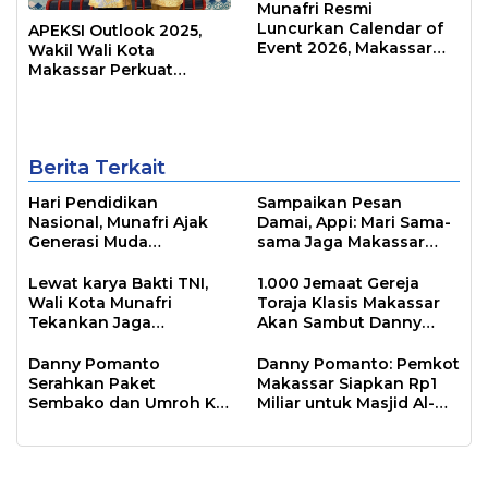
Munafri Resmi
Luncurkan Calendar of
APEKSI Outlook 2025,
Event 2026, Makassar
Wakil Wali Kota
Siap Jadi Kota Event
Makassar Perkuat
Sepanjang Tahun
Sinergi Pembangunan
Inklusif
Berita Terkait
Hari Pendidikan
Sampaikan Pesan
Nasional, Munafri Ajak
Damai, Appi: Mari Sama-
Generasi Muda
sama Jaga Makassar
Tingkatkan Minat Baca
Kota Inklusif Bagi Semua
Lewat Literasi
Agama
Lewat karya Bakti TNI,
1.000 Jemaat Gereja
Wali Kota Munafri
Toraja Klasis Makassar
Tekankan Jaga
Akan Sambut Danny
Kebersihan Lingkungan
Pomanto Pada Perayaan
Natal Besok
Danny Pomanto
Danny Pomanto: Pemkot
Serahkan Paket
Makassar Siapkan Rp1
Sembako dan Umroh Ke
Miliar untuk Masjid Al-
Jamaah Gerakan
Markaz Tahun Depan
Makassar Shalat Subuh
Berjamaah