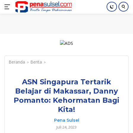
Langsung
Home
Nasional
Pendidikan
Regional
Index
ke
konten
Beranda
Berita
ASN Singapura Tertarik
Belajar di Makassar, Danny
Pomanto: Kehormatan Bagi
Kita!
Pena Sulsel
Juli 24, 2023