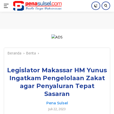
Langsung
Home
Nasional
Pendidikan
Regional
Index
ke
konten
Beranda
Berita
Legislator Makassar HM Yunus
Ingatkam Pengelolaan Zakat
agar Penyaluran Tepat
Sasaran
Pena Sulsel
Juli 22, 2023