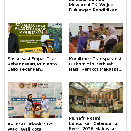
Mewarnai TK, Wujud
Dukungan Pendidikan
Anak Usia Dini
Sosialisasi Empat Pilar
Komitmen Transparansi
Kebangsaan, Rudianto
Diskominfo Berbuah
Lallo Tekankan
Hasil, Pemkot Makassar
Kepemimpinan
Raih Predikat Informatif
Transformatif
Munafri Resmi
Luncurkan Calendar of
APEKSI Outlook 2025,
Event 2026, Makassar
Wakil Wali Kota