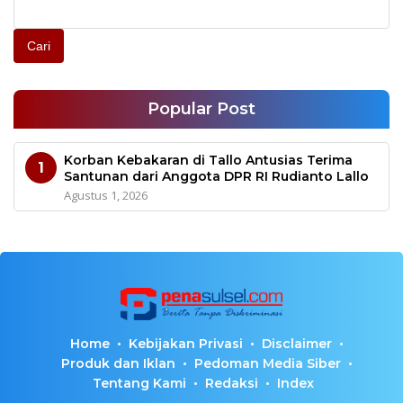
Cari
Popular Post
Korban Kebakaran di Tallo Antusias Terima
1
Santunan dari Anggota DPR RI Rudianto Lallo
Agustus 1, 2026
Home
Kebijakan Privasi
Disclaimer
Produk dan Iklan
Pedoman Media Siber
Tentang Kami
Redaksi
Index