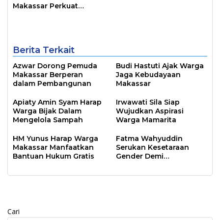
Siap Jadi Kota Event
Makassar Perkuat
Sepanjang Tahun
Sinergi Pembangunan
Inklusif
Berita Terkait
Azwar Dorong Pemuda
Budi Hastuti Ajak Warga
Makassar Berperan
Jaga Kebudayaan
dalam Pembangunan
Makassar
Apiaty Amin Syam Harap
Irwawati Sila Siap
Warga Bijak Dalam
Wujudkan Aspirasi
Mengelola Sampah
Warga Mamarita
HM Yunus Harap Warga
Fatma Wahyuddin
Makassar Manfaatkan
Serukan Kesetaraan
Bantuan Hukum Gratis
Gender Demi
Pembangunan Makassar
Cari