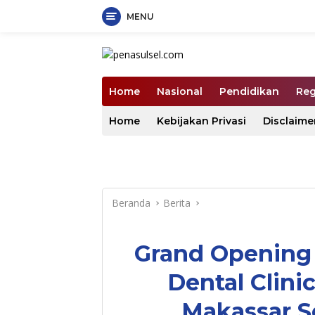
MENU
Langsung
ke
konten
Home
Nasional
Pendidikan
Reg
Home
Kebijakan Privasi
Disclaime
Beranda
Berita
Grand Opening 
Dental Clini
Makassar 