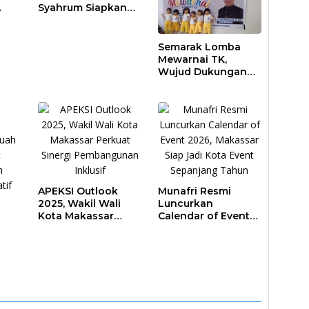
Syahrum Siapkan
ar
Langkah Antisipasi
Krisis Air
Semarak Lomba
Mewarnai TK,
Wujud Dukungan
Pendidikan Anak
Usia Dini
APEKSI Outlook
Munafri Resmi
2025, Wakil Wali
Luncurkan
Kota Makassar
Calendar of Event
Perkuat Sinergi
2026, Makassar
Pembangunan
Siap Jadi Kota
Inklusif
Event Sepanjang
ar
Tahun