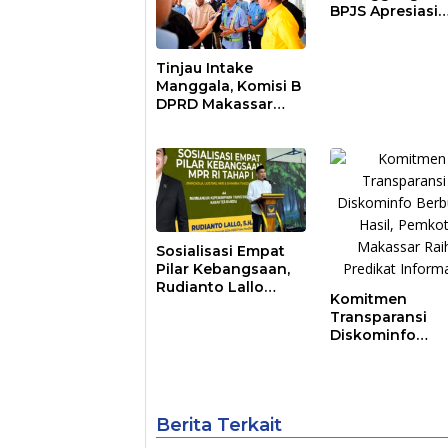
BPJS Apresiasi
Pemkot Makass
Tinjau Intake
Manggala, Komisi B
DPRD Makassar
Nilai Direksi PDAM
Bekerja Maksimal
Sosialisasi Empat
Pilar Kebangsaan,
Rudianto Lallo
Komitmen
Tekankan
Transparansi
Kepemimpinan
Diskominfo
Transformatif
Berbuah Hasil,
Pemkot Makass
Raih Predikat
Informatif
Berita Terkait