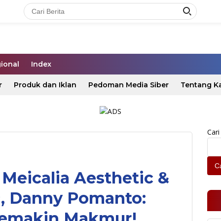
ional
Index
r
Produk dan Iklan
Pedoman Media Siber
Tentang K
Cari
Ca
Meicalia Aesthetic &
c, Danny Pomanto:
Semakin Makmur!