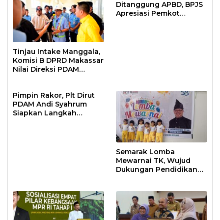
Ditanggung APBD, BPJS
Apresiasi Pemkot
Makassar
Tinjau Intake Manggala,
Komisi B DPRD Makassar
Nilai Direksi PDAM
Bekerja Maksimal
Pimpin Rakor, Plt Dirut
PDAM Andi Syahrum
Siapkan Langkah
Antisipasi Krisis Air
Semarak Lomba
Mewarnai TK, Wujud
Dukungan Pendidikan
Anak Usia Dini