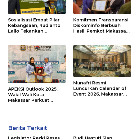
Sosialisasi Empat Pilar
Komitmen Transparansi
Kebangsaan, Rudianto
Diskominfo Berbuah
Lallo Tekankan
Hasil, Pemkot Makassar
Kepemimpinan
Raih Predikat Informatif
Transformatif
Munafri Resmi
Luncurkan Calendar of
APEKSI Outlook 2025,
Event 2026, Makassar
Wakil Wali Kota
Siap Jadi Kota Event
Makassar Perkuat
Sepanjang Tahun
Sinergi Pembangunan
Inklusif
Berita Terkait
Legislator Rezki Reses
Budi Hastuti Siap