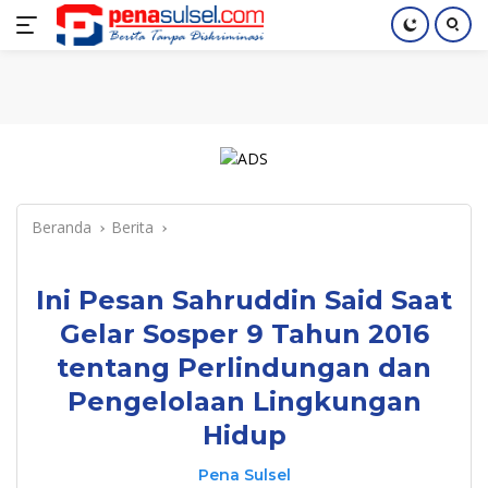
Langsung
Home
Nasional
Pendidikan
Regional
Index
ke
konten
Beranda
Berita
Ini Pesan Sahruddin Said Saat
Gelar Sosper 9 Tahun 2016
tentang Perlindungan dan
Pengelolaan Lingkungan
Hidup
Pena Sulsel