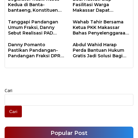
Kedua di Banta-
Fasilitasi Warga
bantaeng, Konstituen
Makassar Dapat
Keluhkan Drainase
Bantuan Hukum
Tanggapi Pandangan
Wahab Tahir Bersama
Umum Fraksi, Danny
Ketua PKK Makassar
Sebut Realisasi PAD
Bahas Penyelenggaraan
Alami Peningkatan 12
Pendidikan
Persen
Danny Pomanto
Abdul Wahid Harap
Pastikan Pandangan-
Perda Bantuan Hukum
Pandangan Fraksi DPRD
Gratis Jadi Solusi Bagi
Makassar pada APBD
Warga
2023 Menjadi Fokusnya
Cari
Cari
Popular Post