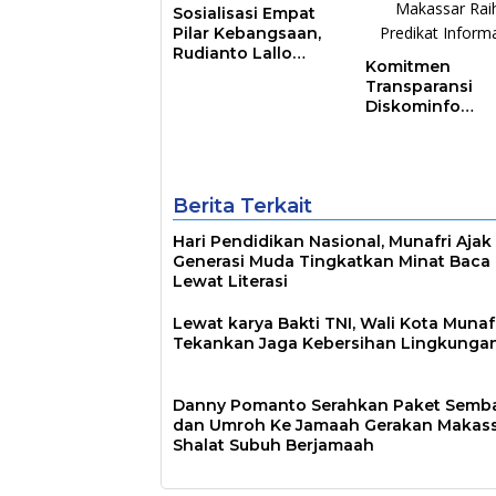
Sosialisasi Empat
Pilar Kebangsaan,
Rudianto Lallo
Komitmen
Tekankan
Transparansi
Kepemimpinan
Diskominfo
Transformatif
Berbuah Hasil,
Pemkot Makass
Raih Predikat
Informatif
Berita Terkait
Hari Pendidikan Nasional, Munafri Ajak
Generasi Muda Tingkatkan Minat Baca
Lewat Literasi
Lewat karya Bakti TNI, Wali Kota Munaf
Tekankan Jaga Kebersihan Lingkunga
Danny Pomanto Serahkan Paket Semb
dan Umroh Ke Jamaah Gerakan Makas
Shalat Subuh Berjamaah