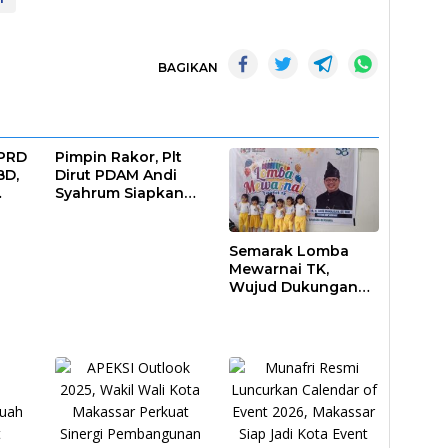
BAGIKAN
DPRD
Pimpin Rakor, Plt
BD,
Dirut PDAM Andi
Syahrum Siapkan
ar
Langkah Antisipasi
Krisis Air
Semarak Lomba
Mewarnai TK,
Wujud Dukungan
Pendidikan Anak
Usia Dini