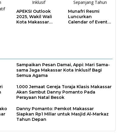
APEKSI Outlook
Munafri Resmi
2025, Wakil Wali
Luncurkan
Kota Makassar
Calendar of Event
Perkuat Sinergi
2026, Makassar
Pembangunan
Siap Jadi Kota
Inklusif
Event Sepanjang
ar
Tahun
Sampaikan Pesan Damai, Appi: Mari Sama-
sama Jaga Makassar Kota Inklusif Bagi
Semua Agama
ri
1.000 Jemaat Gereja Toraja Klasis Makassar
n
Akan Sambut Danny Pomanto Pada
Perayaan Natal Besok
ako
Danny Pomanto: Pemkot Makassar
sar
Siapkan Rp1 Miliar untuk Masjid Al-Markaz
Tahun Depan