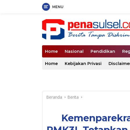
MENU
Langsung
ke
konten
Home
Nasional
Pendidikan
Reg
Home
Kebijakan Privasi
Disclaime
Beranda
Berita
Kemenparekraf
PMK3I, Tetapkan 