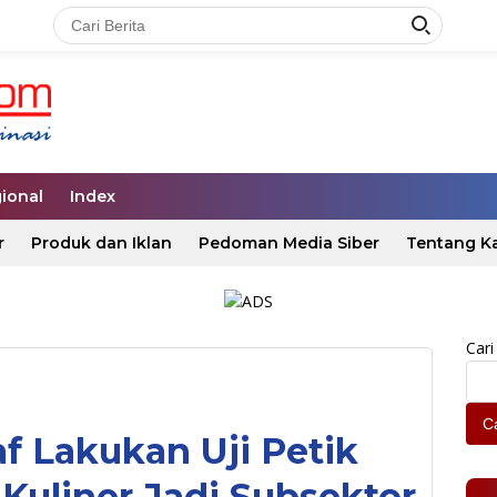
ional
Index
r
Produk dan Iklan
Pedoman Media Siber
Tentang K
Cari
Ca
 Lakukan Uji Petik
Kuliner Jadi Subsektor