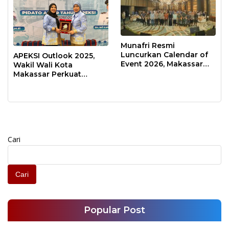
Munafri Resmi
Luncurkan Calendar of
APEKSI Outlook 2025,
Event 2026, Makassar
Wakil Wali Kota
Siap Jadi Kota Event
Makassar Perkuat
Sepanjang Tahun
Sinergi Pembangunan
Inklusif
Cari
Cari
Popular Post