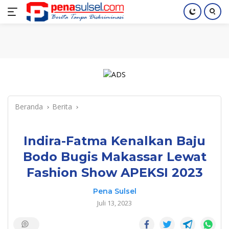
Langsung
Home
Nasional
Pendidikan
Regional
Index
ke
konten
Beranda
Berita
Indira-Fatma Kenalkan Baju
Bodo Bugis Makassar Lewat
Fashion Show APEKSI 2023
Pena Sulsel
Juli 13, 2023