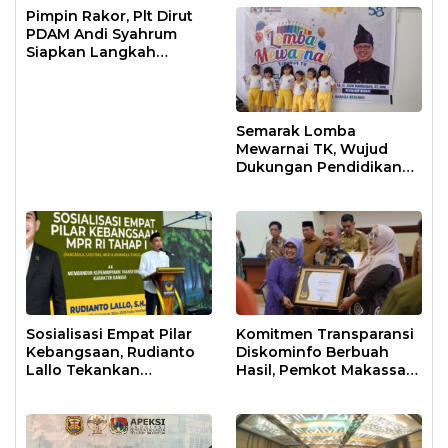
Pimpin Rakor, Plt Dirut
PDAM Andi Syahrum
Siapkan Langkah
Antisipasi Krisis Air
Semarak Lomba
Mewarnai TK, Wujud
Dukungan Pendidikan
Anak Usia Dini
Sosialisasi Empat Pilar
Komitmen Transparansi
Kebangsaan, Rudianto
Diskominfo Berbuah
Lallo Tekankan
Hasil, Pemkot Makassar
Kepemimpinan
Raih Predikat Informatif
Transformatif