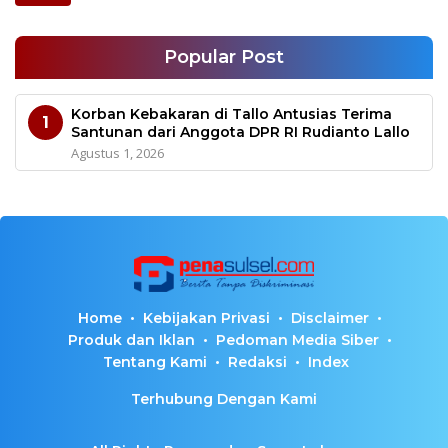
Popular Post
Korban Kebakaran di Tallo Antusias Terima
1
Santunan dari Anggota DPR RI Rudianto Lallo
Agustus 1, 2026
Home
Kebijakan Privasi
Disclaimer
Produk dan Iklan
Pedoman Media Siber
Tentang Kami
Redaksi
Index
Terhubung Dengan Kami