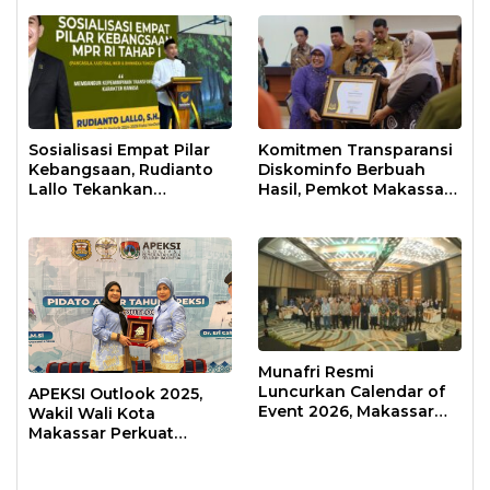
Sosialisasi Empat Pilar
Komitmen Transparansi
Kebangsaan, Rudianto
Diskominfo Berbuah
Lallo Tekankan
Hasil, Pemkot Makassar
Kepemimpinan
Raih Predikat Informatif
Transformatif
Munafri Resmi
Luncurkan Calendar of
APEKSI Outlook 2025,
Event 2026, Makassar
Wakil Wali Kota
Siap Jadi Kota Event
Makassar Perkuat
Sepanjang Tahun
Sinergi Pembangunan
Inklusif