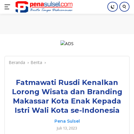
Langsung
Home
Nasional
Pendidikan
Regional
Index
ke
konten
Beranda
Berita
Fatmawati Rusdi Kenalkan
Lorong Wisata dan Branding
Makassar Kota Enak Kepada
Istri Wali Kota se-Indonesia
Pena Sulsel
Juli 13, 2023