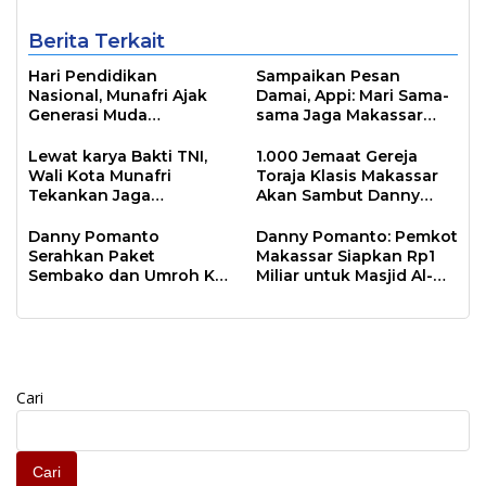
Berita Terkait
Hari Pendidikan
Sampaikan Pesan
Nasional, Munafri Ajak
Damai, Appi: Mari Sama-
Generasi Muda
sama Jaga Makassar
Tingkatkan Minat Baca
Kota Inklusif Bagi Semua
Lewat Literasi
Agama
Lewat karya Bakti TNI,
1.000 Jemaat Gereja
Wali Kota Munafri
Toraja Klasis Makassar
Tekankan Jaga
Akan Sambut Danny
Kebersihan Lingkungan
Pomanto Pada Perayaan
Natal Besok
Danny Pomanto
Danny Pomanto: Pemkot
Serahkan Paket
Makassar Siapkan Rp1
Sembako dan Umroh Ke
Miliar untuk Masjid Al-
Jamaah Gerakan
Markaz Tahun Depan
Makassar Shalat Subuh
Berjamaah
Cari
Cari