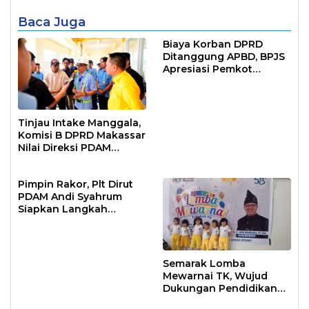
Baca Juga
Biaya Korban DPRD
Ditanggung APBD, BPJS
Apresiasi Pemkot
Makassar
Tinjau Intake Manggala,
Komisi B DPRD Makassar
Nilai Direksi PDAM
Bekerja Maksimal
Pimpin Rakor, Plt Dirut
PDAM Andi Syahrum
Siapkan Langkah
Antisipasi Krisis Air
Semarak Lomba
Mewarnai TK, Wujud
Dukungan Pendidikan
Anak Usia Dini