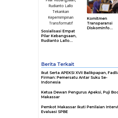
Komitmen
Transparansi
Diskominfo
Sosialisasi Empat
Berbuah Hasil,
Pilar Kebangsaan,
Pemkot Makass
Rudianto Lallo
Raih Predikat
Tekankan
Informatif
Kepemimpinan
Transformatif
Berita Terkait
Ikut Serta APEKSI XVII Balikpapan, Fadl
Firman: Pemersatu Antar Suku Se-
Indonesia
Ketua Dewan Pengurus Apeksi, Puji Bo
Makassar
Pemkot Makassar Ikuti Penilaian Interv
Evaluasi SPBE