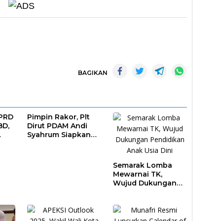
BAGIKAN
DPRD
Pimpin Rakor, Plt
BD,
Dirut PDAM Andi
Syahrum Siapkan
ar
Langkah Antisipasi
Krisis Air
Semarak Lomba
Mewarnai TK,
Wujud Dukungan
Pendidikan Anak
Usia Dini