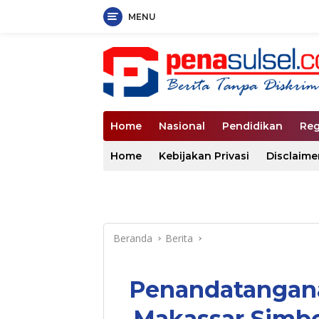
MENU
Langsung
ke
konten
Home
Nasional
Pendidikan
Reg
Home
Kebijakan Privasi
Disclaime
Beranda
Berita
Penandatangana
Makassar Simbo