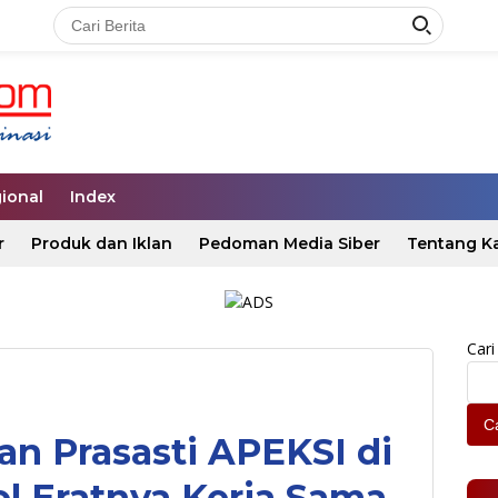
ional
Index
r
Produk dan Iklan
Pedoman Media Siber
Tentang K
Cari
Ca
n Prasasti APEKSI di
l Eratnya Kerja Sama