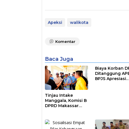
Apeksi
walikota
Komentar
Baca Juga
Biaya Korban 
Ditanggung AP
BPJS Apresiasi
Pemkot Makass
Tinjau Intake
Manggala, Komisi B
DPRD Makassar
Nilai Direksi PDAM
Bekerja Maksimal