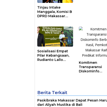
Tinjau Intake
Manggala, Komisi B
DPRD Makassar
Nilai Direksi PDAM
Bekerja Maksimal
Sosialisasi Empat
Pilar Kebangsaan,
Rudianto Lallo
Komitmen
Tekankan
Transparansi
Kepemimpinan
Diskominfo
Transformatif
Berbuah Hasil,
Pemkot Makass
Raih Predikat
Informatif
Berita Terkait
Paskibraka Makassar Dapat Pesan Har
dari Aliyah Mustika di Bali