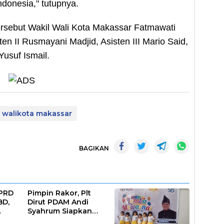
onesia," tutupnya.
tersebut Wakil Wali Kota Makassar Fatmawati
ten II Rusmayani Madjid, Asisten III Mario Said,
usuf Ismail.
walikota makassar
BAGIKAN
DPRD
Pimpin Rakor, Plt
BD,
Dirut PDAM Andi
Syahrum Siapkan
ar
Langkah Antisipasi