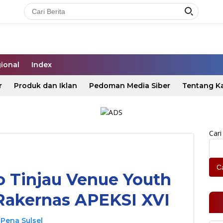
ional
Index
r
Produk dan Iklan
Pedoman Media Siber
Tentang K
Cari
Ca
 Tinjau Venue Youth
Rakernas APEKSI XVI
Pena Sulsel