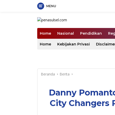
MENU
Langsung
ke
konten
Home
Nasional
Pendidikan
Reg
Home
Kebijakan Privasi
Disclaime
Beranda
Berita
Danny Pomanto
City Changers 