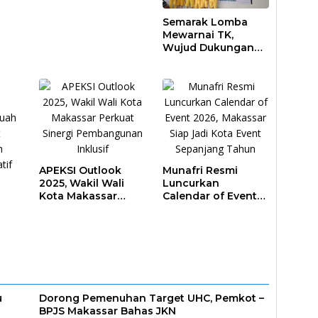
Krisis Air
Semarak Lomba
Mewarnai TK,
Wujud Dukungan
Pendidikan Anak
Usia Dini
APEKSI Outlook
Munafri Resmi
2025, Wakil Wali
Luncurkan
Kota Makassar
Calendar of Event
Perkuat Sinergi
2026, Makassar
Pembangunan
Siap Jadi Kota
Inklusif
Event Sepanjang
ar
Tahun
u
Dorong Pemenuhan Target UHC, Pemkot –
BPJS Makassar Bahas JKN