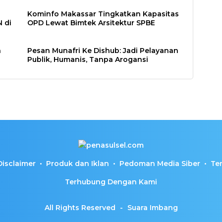
Kominfo Makassar Tingkatkan Kapasitas
 di
OPD Lewat Bimtek Arsitektur SPBE
h
Pesan Munafri Ke Dishub: Jadi Pelayanan
Publik, Humanis, Tanpa Arogansi
Disclaimer
Produk dan Iklan
Pedoman Media Siber
Te
Terhubung Dengan Kami
All Rights Reserved
-
Suara Imbang