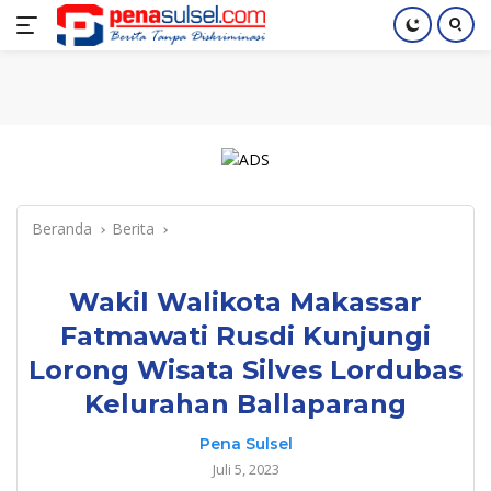
Langsung
Home
Nasional
Pendidikan
Regional
Index
ke
konten
Beranda
Berita
Wakil Walikota Makassar
Fatmawati Rusdi Kunjungi
Lorong Wisata Silves Lordubas
Kelurahan Ballaparang
Pena Sulsel
Juli 5, 2023