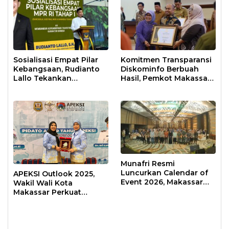
Sosialisasi Empat Pilar
Komitmen Transparansi
Kebangsaan, Rudianto
Diskominfo Berbuah
Lallo Tekankan
Hasil, Pemkot Makassar
Kepemimpinan
Raih Predikat Informatif
Transformatif
Munafri Resmi
Luncurkan Calendar of
APEKSI Outlook 2025,
Event 2026, Makassar
Wakil Wali Kota
Siap Jadi Kota Event
Makassar Perkuat
Sepanjang Tahun
Sinergi Pembangunan
Inklusif