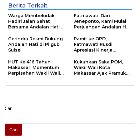
Berita Terkait
Warga Membeludak
Fatmawati: Dari
Hadiri Jalan Sehat
Jeneponto, Kami Mulai
Bersama Andalan Hati di
Perjuangan Andalan Hati
Pinrang
di Pilgub Sulsel
Gerindra Resmi Dukung
Pamit ke OPD,
Andalan Hati di Pilgub
Fatmawati Rusdi
Sulsel
Apresiasi Kinerja
Pegawai Pemkot
HUT Ke 416 Tahun
Kukuhkan Saka POM,
Makassar, Momentum
Wakil Wali Kota
Perpisahan Wakil Wali
Makassar Ajak Pramuka
Kota Makassar
Ikut Awasi Peredaran
Obat dan Makanan di
Makassar
Cari
Cari