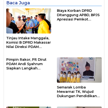
Baca Juga
Biaya Korban DPRD
Ditanggung APBD, BPJS
Apresiasi Pemkot
Makassar
Tinjau Intake Manggala,
Komisi B DPRD Makassar
Nilai Direksi PDAM
Bekerja Maksimal
Pimpin Rakor, Plt Dirut
PDAM Andi Syahrum
Siapkan Langkah
Antisipasi Krisis Air
Semarak Lomba
Mewarnai TK, Wujud
Dukungan Pendidikan
Anak Usia Dini