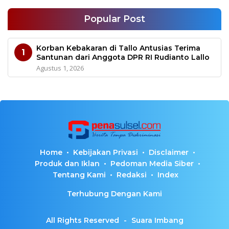
Popular Post
Korban Kebakaran di Tallo Antusias Terima
1
Santunan dari Anggota DPR RI Rudianto Lallo
Agustus 1, 2026
Home
Kebijakan Privasi
Disclaimer
Produk dan Iklan
Pedoman Media Siber
Tentang Kami
Redaksi
Index
Terhubung Dengan Kami
All Rights Reserved
-
Suara Imbang