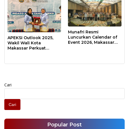
Munafri Resmi
Luncurkan Calendar of
APEKSI Outlook 2025,
Event 2026, Makassar
Wakil Wali Kota
Siap Jadi Kota Event
Makassar Perkuat
Sepanjang Tahun
Sinergi Pembangunan
Inklusif
Cari
Cari
Popular Post