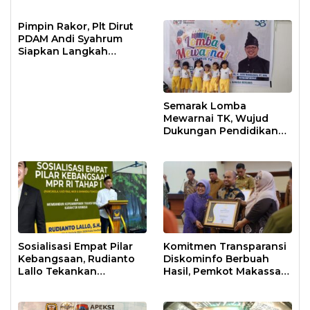
Bekerja Maksimal
Pimpin Rakor, Plt Dirut
PDAM Andi Syahrum
Siapkan Langkah
Antisipasi Krisis Air
Semarak Lomba
Mewarnai TK, Wujud
Dukungan Pendidikan
Anak Usia Dini
Sosialisasi Empat Pilar
Komitmen Transparansi
Kebangsaan, Rudianto
Diskominfo Berbuah
Lallo Tekankan
Hasil, Pemkot Makassar
Kepemimpinan
Raih Predikat Informatif
Transformatif