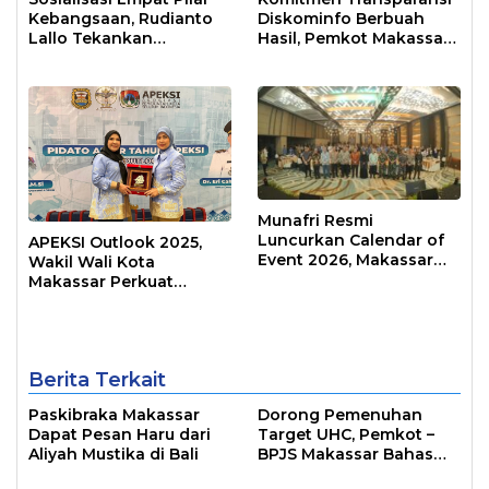
Kebangsaan, Rudianto
Diskominfo Berbuah
Lallo Tekankan
Hasil, Pemkot Makassar
Kepemimpinan
Raih Predikat Informatif
Transformatif
Munafri Resmi
Luncurkan Calendar of
APEKSI Outlook 2025,
Event 2026, Makassar
Wakil Wali Kota
Siap Jadi Kota Event
Makassar Perkuat
Sepanjang Tahun
Sinergi Pembangunan
Inklusif
Berita Terkait
Paskibraka Makassar
Dorong Pemenuhan
Dapat Pesan Haru dari
Target UHC, Pemkot –
Aliyah Mustika di Bali
BPJS Makassar Bahas
JKN