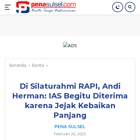
Langsung
Home
Nasional
Pendidikan
Regional
Index
ke
konten
Beranda
Berita
Di Silaturahmi RAPI, Andi
Herman: IAS Begitu Diterima
karena Jejak Kebaikan
Panjang
PENA SULSEL
Februari 26, 2023