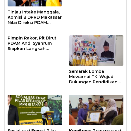
Tinjau Intake Manggala,
Komisi B DPRD Makassar
Nilai Direksi PDAM
Bekerja Maksimal
Pimpin Rakor, Plt Dirut
PDAM Andi Syahrum
Siapkan Langkah
Antisipasi Krisis Air
Semarak Lomba
Mewarnai TK, Wujud
Dukungan Pendidikan
Anak Usia Dini
Sosialisasi Empat Pilar
Komitmen Transparansi