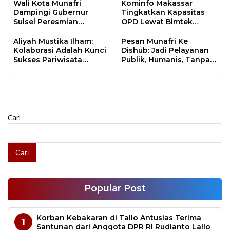
Wali Kota Munafri
Kominfo Makassar
Dampingi Gubernur
Tingkatkan Kapasitas
Sulsel Peresmian
OPD Lewat Bimtek
Program Energize PLN di
Arsitektur SPBE
Samalona
Aliyah Mustika Ilham:
Pesan Munafri Ke
Kolaborasi Adalah Kunci
Dishub: Jadi Pelayanan
Sukses Pariwisata
Publik, Humanis, Tanpa
Makassar
Arogansi
Cari
Cari
Popular Post
Korban Kebakaran di Tallo Antusias Terima
1
Santunan dari Anggota DPR RI Rudianto Lallo