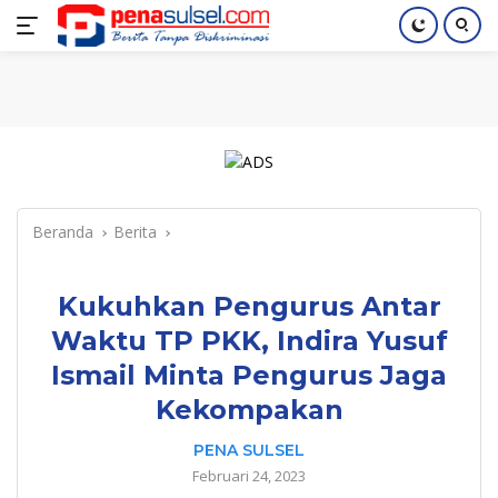
Langsung
Home
Nasional
Pendidikan
Regional
Index
ke
konten
Beranda
Berita
Kukuhkan Pengurus Antar
Waktu TP PKK, Indira Yusuf
Ismail Minta Pengurus Jaga
Kekompakan
PENA SULSEL
Februari 24, 2023