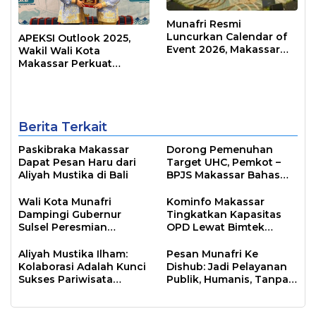
Munafri Resmi
Luncurkan Calendar of
APEKSI Outlook 2025,
Event 2026, Makassar
Wakil Wali Kota
Siap Jadi Kota Event
Makassar Perkuat
Sepanjang Tahun
Sinergi Pembangunan
Inklusif
Berita Terkait
Paskibraka Makassar
Dorong Pemenuhan
Dapat Pesan Haru dari
Target UHC, Pemkot –
Aliyah Mustika di Bali
BPJS Makassar Bahas
JKN
Wali Kota Munafri
Kominfo Makassar
Dampingi Gubernur
Tingkatkan Kapasitas
Sulsel Peresmian
OPD Lewat Bimtek
Program Energize PLN di
Arsitektur SPBE
Samalona
Aliyah Mustika Ilham:
Pesan Munafri Ke
Kolaborasi Adalah Kunci
Dishub: Jadi Pelayanan
Sukses Pariwisata
Publik, Humanis, Tanpa
Makassar
Arogansi