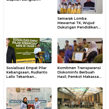
Antisipasi Krisis Air
Semarak Lomba
Mewarnai TK, Wujud
Dukungan Pendidikan
Anak Usia Dini
Sosialisasi Empat Pilar
Komitmen Transparansi
Kebangsaan, Rudianto
Diskominfo Berbuah
Lallo Tekankan
Hasil, Pemkot Makassar
Kepemimpinan
Raih Predikat Informatif
Transformatif