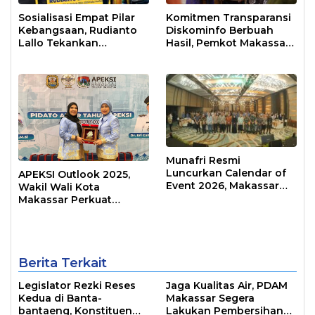
Sosialisasi Empat Pilar
Komitmen Transparansi
Kebangsaan, Rudianto
Diskominfo Berbuah
Lallo Tekankan
Hasil, Pemkot Makassar
Kepemimpinan
Raih Predikat Informatif
Transformatif
Munafri Resmi
Luncurkan Calendar of
APEKSI Outlook 2025,
Event 2026, Makassar
Wakil Wali Kota
Siap Jadi Kota Event
Makassar Perkuat
Sepanjang Tahun
Sinergi Pembangunan
Inklusif
Berita Terkait
Legislator Rezki Reses
Jaga Kualitas Air, PDAM
Kedua di Banta-
Makassar Segera
bantaeng, Konstituen
Lakukan Pembersihan