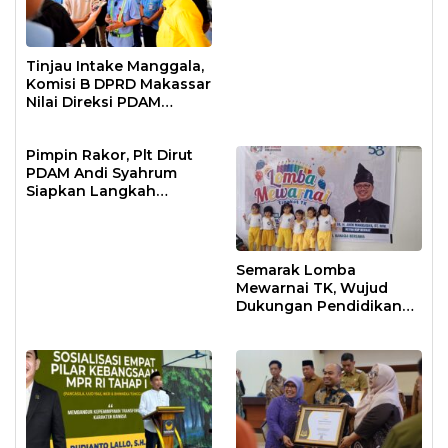
Makassar
Tinjau Intake Manggala,
Komisi B DPRD Makassar
Nilai Direksi PDAM
Bekerja Maksimal
Pimpin Rakor, Plt Dirut
PDAM Andi Syahrum
Siapkan Langkah
Antisipasi Krisis Air
Semarak Lomba
Mewarnai TK, Wujud
Dukungan Pendidikan
Anak Usia Dini