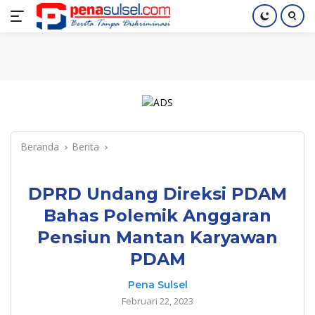
Langsung
Home
Nasional
Pendidikan
Regional
Index
ke
konten
Beranda
Berita
DPRD Undang Direksi PDAM
Bahas Polemik Anggaran
Pensiun Mantan Karyawan
PDAM
Pena Sulsel
Februari 22, 2023