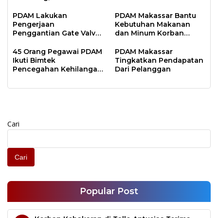
Keluhkan Drainase
Pulsator di IPA 2
Panaikang
PDAM Lakukan
PDAM Makassar Bantu
Pengerjaan
Kebutuhan Makanan
Penggantian Gate Valve
dan Minum Korban
150mm Berlokasi di Jalan
Banjir di Manggala
Tamangapa Raya
45 Orang Pegawai PDAM
PDAM Makassar
Ikuti Bimtek
Tingkatkan Pendapatan
Pencegahan Kehilangan
Dari Pelanggan
Air
Cari
Cari
Popular Post