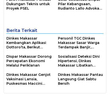
Dukungan Teknis untuk
Pilar Kebangsaan,
Proyek PSEL
Rudianto Lallo Advokasi
Biaya Bantuan
Pendidikan
Berita Terkait
Dinkes Makassar
Personil TGC Dinkes
Kembangkan Aplikasi
Makassar Sasar Warga
Dottoro’ta, Berikut
Terdampak Banjir,
Empat Keunggulan
Pastikan Kesehatan
Pelayanannya
Warga
Dispar Makassar Dorong
Sosialisasi Deteksi Dini
Percepatan Ekonomi
Hipertensi, Dinkes
Melalui Periklanan
Makassar Libatkan
Kader Posbindu
Dinkes Makassar Genjot
Dinkes Makassar Pantau
Vaksinasi Lansia,
Langsung Giat Sabtu
Puskesmas Maccini
Bersih
Sawah Dari Rumah ke
Rumah