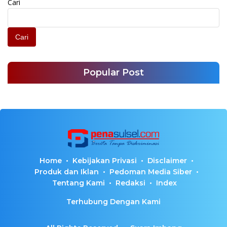
Cari
Cari
Popular Post
Home
Kebijakan Privasi
Disclaimer
Produk dan Iklan
Pedoman Media Siber
Tentang Kami
Redaksi
Index
Terhubung Dengan Kami