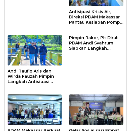
Antisipasi Krisis Air,
Direksi PDAM Makassar
Pantau Kesiapan Pompa
Air Baku Sungai
Moncongloe
Pimpin Rakor, Plt Dirut
PDAM Andi Syahrum
Siapkan Langkah
Antisipasi Krisis Air
Andi Taufiq Aris dan
Wirda Fauzah Pimpin
Langkah Antisipasi
Krisis Air di Makassar
PDAM Makassar Perkuat
Gelar Sosialisasi Empat