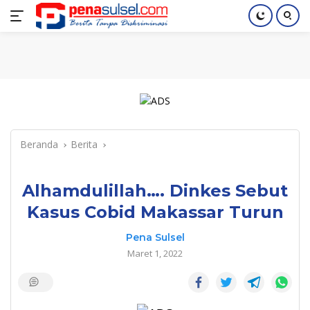
Langsung
Home
Nasional
Pendidikan
Regional
Index
ke
konten
Beranda
Berita
Alhamdulillah…. Dinkes Sebut
Kasus Cobid Makassar Turun
Pena Sulsel
Maret 1, 2022